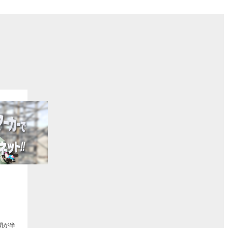
ト
間が半