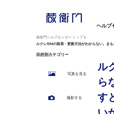
内
容
を
ヘルプ
ス
キ
>
蔵衛門ヘルプセンター トップ
ッ
ルクレSIMの延長・更新方法がわからない。まも
プ
目的別カテゴリー
ル
写真を見る
ら
す
撮影する
い