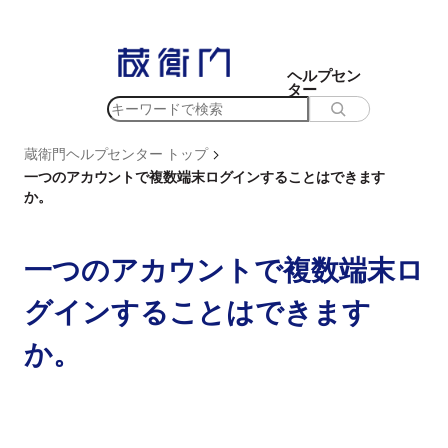
内
容
を
ヘルプセン
ター
ス
検
キ
索
ッ
>
蔵衛門ヘルプセンター トップ
プ
一つのアカウントで複数端末ログインすることはできます
か。
一つのアカウントで複数端末ロ
グインすることはできます
か。