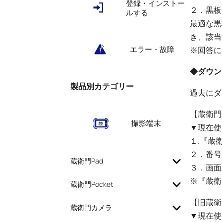
登録・インストー
２．黒板
ルする
最適な黒
き、該当
エラー・故障
※回答に
◆ダウン
製品別カテゴリー
過去にダ
【蔵衛門
撮影端末
▼現在使
１.『蔵
２．番号
蔵衛門Pad
３．画面
※『蔵衛
蔵衛門Pocket
【旧蔵衛
蔵衛門カメラ
▼現在使