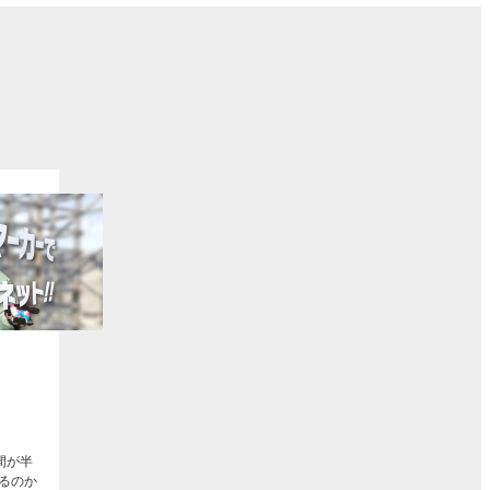
ト
間が半
るのか