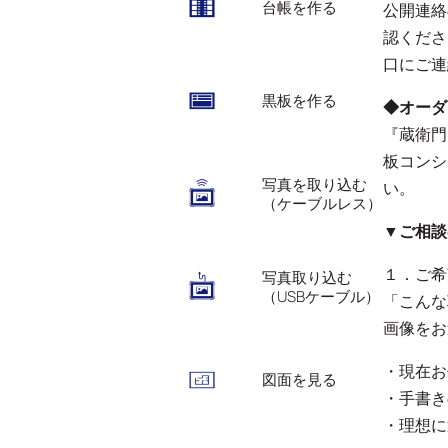
台帳を作る
公開連絡
認くださ
口にご連
黒板を作る
◆オーダ
『蔵衛門
板コンシ
写真を取り込む
い。
（ケーブルレス）
▼ご相談
１．ご希
写真取り込む
（USBケーブル）
「こんな
画像をお
・現在お
図面を見る
・手書き
・理想に