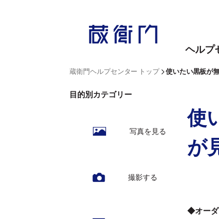
内
容
を
ヘルプ
ス
キ
>
蔵衛門ヘルプセンター トップ
使いたい黒板が
ッ
目的別カテゴリー
プ
使
写真を見る
が
撮影する
◆オーダ