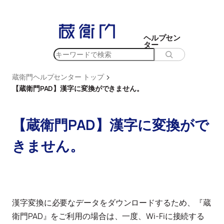
内
容
を
ヘルプセン
ター
ス
検
キ
索
ッ
>
蔵衛門ヘルプセンター トップ
プ
【蔵衛門PAD】漢字に変換ができません。
【蔵衛門PAD】漢字に変換がで
きません。
漢字変換に必要なデータをダウンロードするため、『蔵
衛門PAD』をご利用の場合は、一度、Wi-Fiに接続する