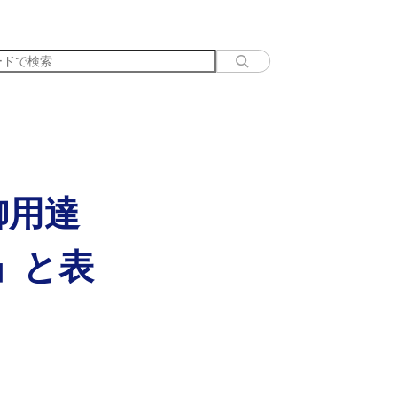
御用達
」と表