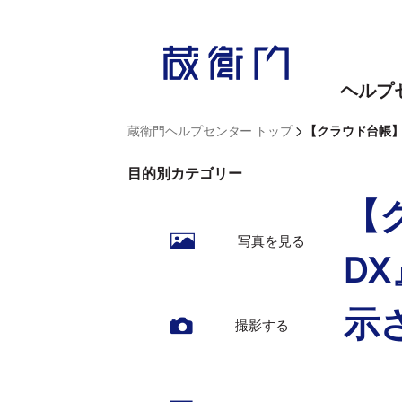
内
容
を
ヘルプ
ス
キ
>
蔵衛門ヘルプセンター トップ
【クラウド台帳
ッ
目的別カテゴリー
プ
【
写真を見る
D
示
撮影する