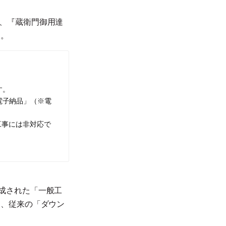
、『蔵衛門御用達
た。
す。
電子納品」（※電
の工事には非対応で
成された「一般工
に、従来の「ダウン