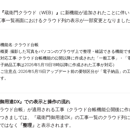
『
蔵衛門クラウド（WEB）
』
に新機能が追加されたことに伴い
工事一覧画面におけるクラウド列の表示が一部変更となりまし
機能名: クラウド台帳
概要 :撮影した写真をパソコンのブラウザ上で整理・確認できる機能で
対応工事: クラウド台帳機能の公開以降に作成された「一般工事」・「
子納品工事は2026年5月19日18時以降に作成された工事が対応）
ご注意点: 2026年5月19日アップデート前の要領区分が「電子納品」
す。
御用達DX』での表示と操作の流れ
ラウド台帳」が適用される工事（クラウド台帳機能公開後に作
つきましては、『蔵衛門御用達DX』の工事一覧のクラウド列
ではなく
「整理」
と表示されます。