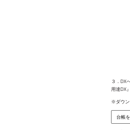
３．DX
用達DX
※ダウン
台帳