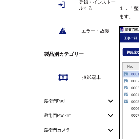
登録・インストー
ルする
１．「整
ます。
エラー・故障
製品別カテゴリー
撮影端末
蔵衛門Pad
蔵衛門Pocket
蔵衛門カメラ