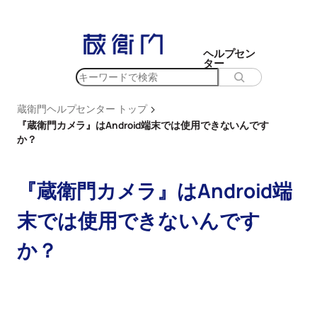
内
容
を
ヘルプセン
ター
ス
検
キ
索
ッ
>
蔵衛門ヘルプセンター トップ
プ
『蔵衛門カメラ』はAndroid端末では使用できないんです
か？
『蔵衛門カメラ』はAndroid端
末では使用できないんです
か？