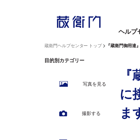
内
容
を
ヘルプ
ス
キ
>
蔵衛門ヘルプセンター トップ
『蔵衛門御用達
ッ
目的別カテゴリー
プ
『
写真を見る
に
ま
撮影する