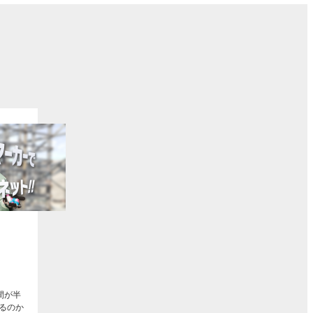
ト
間が半
るのか