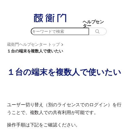
内
容
を
ヘルプセン
ター
ス
検
キ
索
ッ
>
蔵衛門ヘルプセンター トップ
プ
１台の端末を複数人で使いたい
１台の端末を複数人で使いたい
ユーザー切り替え（別のライセンスでのログイン）を行
うことで、複数人での共有利用が可能です。
操作手順は下記をご確認ください。