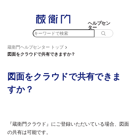
内
容
を
ヘルプセン
ター
ス
検
キ
索
ッ
>
蔵衛門ヘルプセンター トップ
プ
図面をクラウドで共有できますか？
図面をクラウドで共有できま
すか？
『蔵衛門クラウド』にご登録いただいている場合、図面
の共有は可能です。