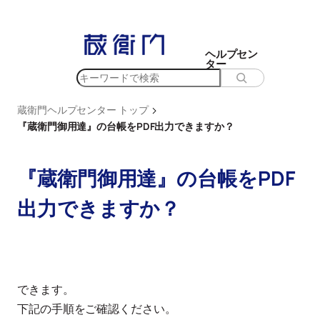
内
容
を
ヘルプセン
ター
ス
検
キ
索
ッ
>
蔵衛門ヘルプセンター トップ
プ
『蔵衛門御用達』の台帳をPDF出力できますか？
『蔵衛門御用達』の台帳をPDF
出力できますか？
できます。
下記の手順をご確認ください。