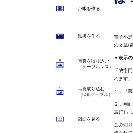
台帳を作る
黒板を作る
電子小黒
の文章欄
▼表示の
写真を取り込む
（ケーブルレス）
『蔵衛門
れます。
写真取り込む
１．『蔵
（USBケーブル）
２．画面
章(T)
図面を見る
この切り
映されて