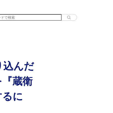
り込んだ
を『蔵衛
するに