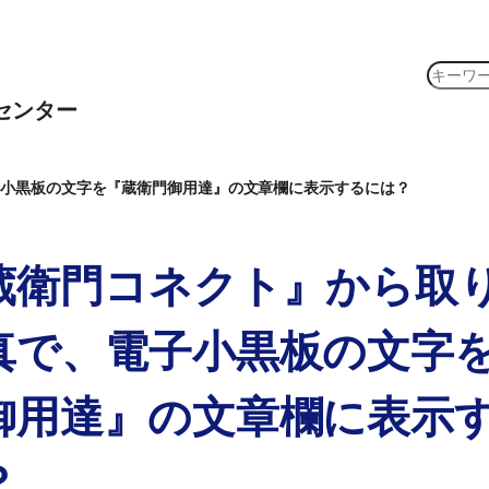
検
索
センター
子小黒板の文字を『蔵衛門御用達』の文章欄に表示するには？
蔵衛門コネクト』から取
真で、電子小黒板の文字
御用達』の文章欄に表示
？