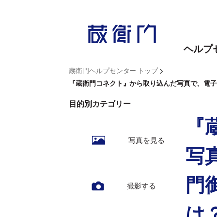
内
容
を
ヘルプ
ス
キ
>
蔵衛門ヘルプセンター トップ
ッ
『蔵衛門コネクト』から取り込んだ写真で、電
プ
目的別カテゴリー
『
写真を見る
写
門
撮影する
は