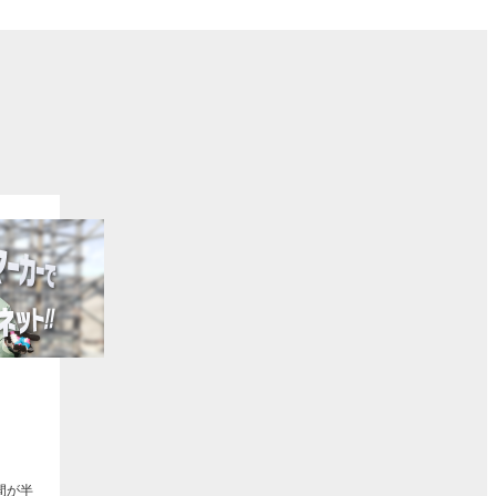
ト
間が半