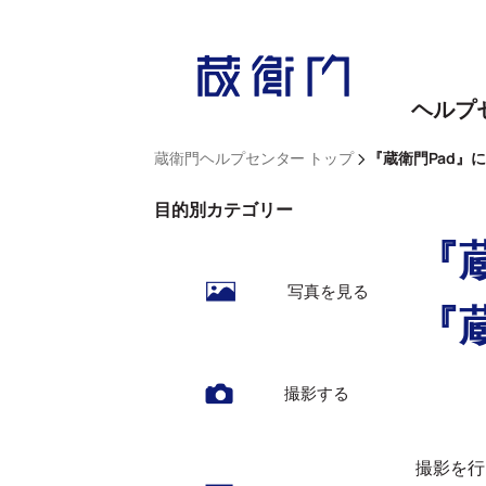
内
容
を
ヘルプ
ス
キ
>
蔵衛門ヘルプセンター トップ
『蔵衛門Pad』
ッ
目的別カテゴリー
プ
『
写真を見る
『
撮影する
撮影を行