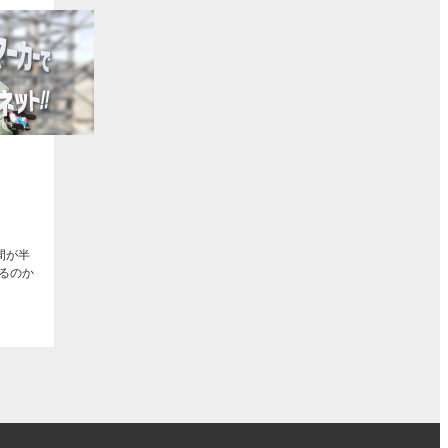
ト
間が半
るのか