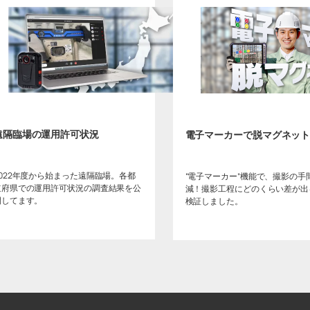
遠隔臨場の運用許可状況
電子マーカーで脱マグネッ
2022年度から始まった遠隔臨場。各都
“電子マーカー”機能で、撮影の手
道府県での運用許可状況の調査結果を公
減！撮影工程にどのくらい差が出
開してます。
検証しました。