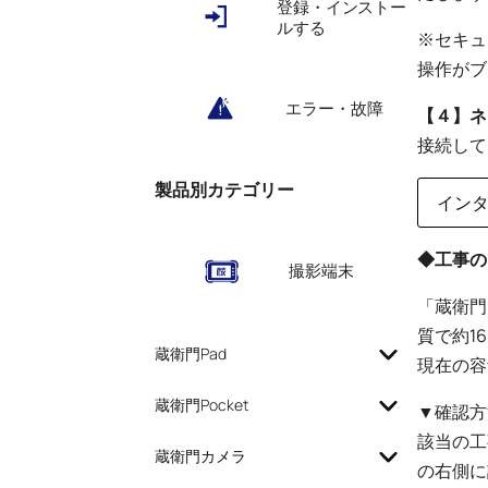
登録・インストー
ルする
※セキュ
操作がブ
エラー・故障
【４】ネ
接続して
製品別カテゴリー
インタ
◆工事の
撮影端末
「蔵衛門
質で約16
蔵衛門Pad
現在の容
蔵衛門Pocket
▼確認方
該当の工
蔵衛門カメラ
の右側に