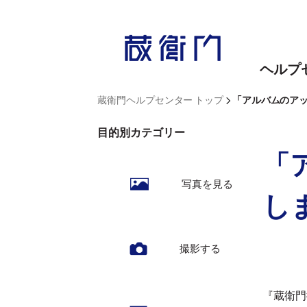
内
容
を
ヘルプ
ス
キ
>
蔵衛門ヘルプセンター トップ
「アルバムのア
ッ
目的別カテゴリー
プ
「
写真を見る
し
撮影する
『蔵衛門