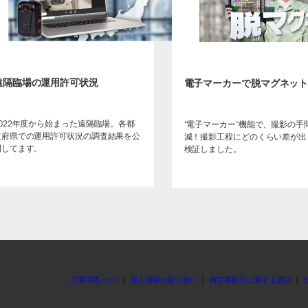
遠隔臨場の運用許可状況
電子マーカーで脱マグネッ
2022年度から始まった遠隔臨場。各都
“電子マーカー”機能で、撮影の手
道府県での運用許可状況の調査結果を公
減！撮影工程にどのくらい差が出
開してます。
検証しました。
｜
｜
｜
工事写真.com
個人情報の取り扱い
特定商取引に関する表記