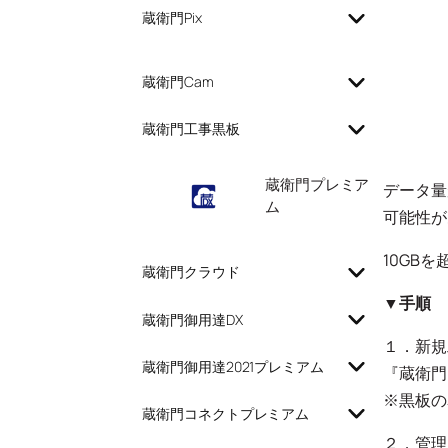
蔵衛門Pix
蔵衛門Cam
蔵衛門工事黒板
蔵衛門プレミア
データ量
ム
可能性が
10GB
蔵衛門クラウド
▼手順
蔵衛門御用達DX
１．新規
蔵衛門御用達2021プレミアム
『蔵衛門
※黒板の
蔵衛門コネクトプレミアム
２．管理