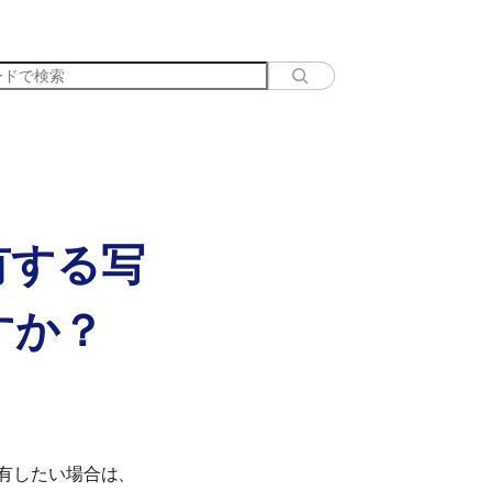
有する写
すか？
有したい場合は、