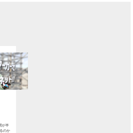
ト
間が半
るのか