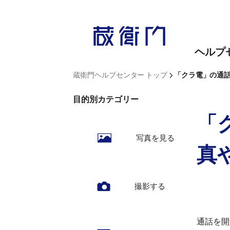
内
容
を
ヘルプ
ス
キ
>
蔵衛門ヘルプセンター トップ
「クラ電」の通
ッ
目的別カテゴリー
プ
「
写真を見る
真
撮影する
通話を開