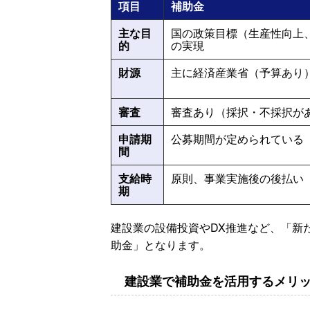
項目
補助金
主な目
国の政策目標（生産性向上、
的
の実現
財源
主に経済産業省（予算あり
審査
審査あり（採択・不採択が
申請期
公募期間が定められている
間
支給時
原則、事業実施後の後払い
期
建設業の設備投資やDX推進など、「新
助金」となります。
建設業で補助金を活用するメリ