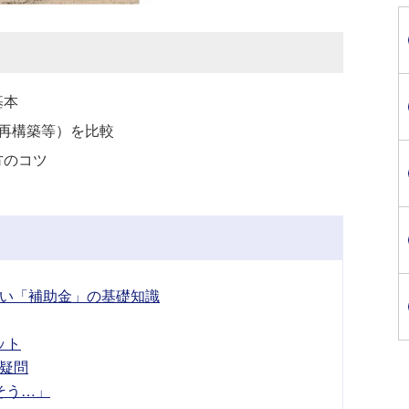
基本
再構築等）を比較
方のコツ
い「補助金」の基礎知識
ット
疑問
そう…」