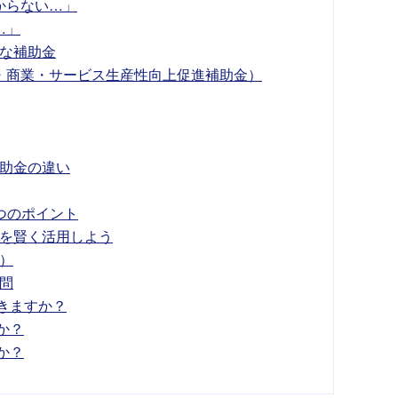
からない…」
…」
な補助金
・商業・サービス生産性向上促進補助金）
助金の違い
つのポイント
を賢く活用しよう
）
問
できますか？
か？
か？