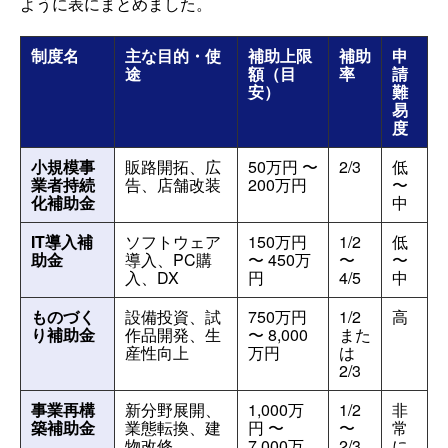
ように表にまとめました。
制度名
主な目的・使
補助上限
補助
申
途
額（目
率
請
安）
難
易
度
小規模事
販路開拓、広
50万円 〜
2/3
低
業者持続
告、店舗改装
200万円
〜
化補助金
中
IT導入補
ソフトウェア
150万円
1/2
低
助金
導入、PC購
〜 450万
〜
〜
入、DX
円
4/5
中
ものづく
設備投資、試
750万円
1/2
高
り補助金
作品開発、生
〜 8,000
また
産性向上
万円
は
2/3
事業再構
新分野展開、
1,000万
1/2
非
築補助金
業態転換、建
円 〜
〜
常
物改修
7,000万
2/3
に