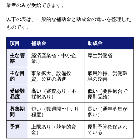
業者のみが受給できます。
以下の表は、一般的な補助金と助成金の違いを整理した
ものです。
項目
補助金
助成金
主な管
経済産業省・中小企
厚生労働省
轄
業庁
主な目
事業拡大、設備投
雇用維持、労働環
的
資、公益の増進
境の改善
受給難
高い
（審査あり・不
低い
（要件適合で
易度
採択あり）
原則受給）
募集期
短い（数週間〜1ヶ月
長い（通年募集が
間
程度）
多い）
予算
上限あり（競争的資
原則予算確保され
金）
ている