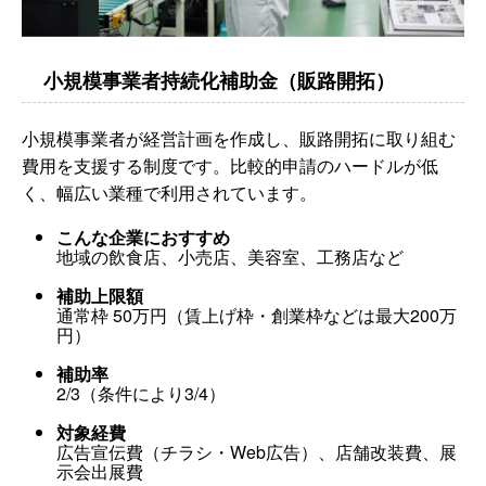
小規模事業者持続化補助金（販路開拓）
小規模事業者が経営計画を作成し、販路開拓に取り組む
費用を支援する制度です。比較的申請のハードルが低
く、幅広い業種で利用されています。
こんな企業におすすめ
地域の飲食店、小売店、美容室、工務店など
補助上限額
通常枠 50万円（賃上げ枠・創業枠などは最大200万
円）
補助率
2/3（条件により3/4）
対象経費
広告宣伝費（チラシ・Web広告）、店舗改装費、展
示会出展費