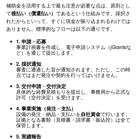
補助金を活用する上で最も注意が必要な点は、原則とし
て
後払い（償還払い）
であるという仕組みです。採択さ
れたからといって、すぐに現金が振り込まれるわけでは
ありません。標準的なフローは以下の通りです。
1. 申請・応募
事業計画書を作成し、電子申請システム（jGrantsな
ど）を通じて提出します。
2. 採択通知
審査に通過した旨が通知されます。ただし、この時
点ではまだ発注や契約を行ってはいけません。
3. 交付申請・交付決定
具体的な経費見積もりを提出し、事務局から正式な
許可（交付決定）を受けます。
4. 事業実施（発注・支払）
設備の発注・納品・支払いを
自社資金
で行います。
証拠となる書類（見積書・請求書・振込控）は全て
保管します。
5. 実績報告