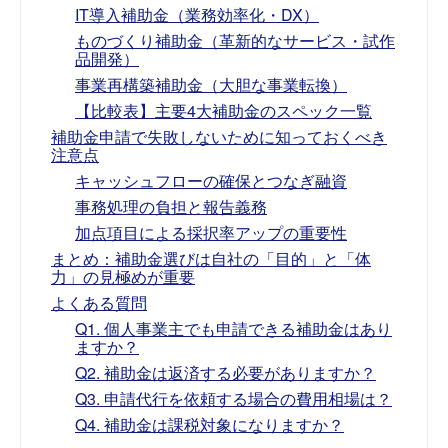
IT導入補助金（業務効率化・DX）
ものづくり補助金（革新的なサービス・試作
品開発）
事業再構築補助金（大胆な事業転換）
【比較表】主要4大補助金のスペック一覧
補助金申請で失敗しないために知っておくべき
注意点
キャッシュフローの確保とつなぎ融資
事務処理の負担と報告義務
加点項目による採択率アップの重要性
まとめ：補助金選びは自社の「目的」と「体
力」の見極めが重要
よくある質問
Q1. 個人事業主でも申請できる補助金はあり
ますか？
Q2. 補助金は返済する必要がありますか？
Q3. 申請代行を依頼する場合の費用相場は？
Q4. 補助金は課税対象になりますか？