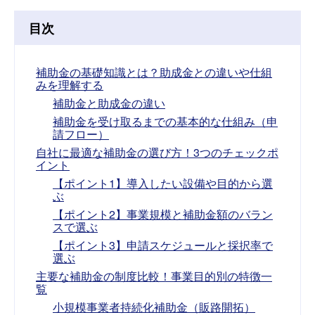
目次
補助金の基礎知識とは？助成金との違いや仕組
みを理解する
補助金と助成金の違い
補助金を受け取るまでの基本的な仕組み（申
請フロー）
自社に最適な補助金の選び方！3つのチェックポ
イント
【ポイント1】導入したい設備や目的から選
ぶ
【ポイント2】事業規模と補助金額のバラン
スで選ぶ
【ポイント3】申請スケジュールと採択率で
選ぶ
主要な補助金の制度比較！事業目的別の特徴一
覧
小規模事業者持続化補助金（販路開拓）