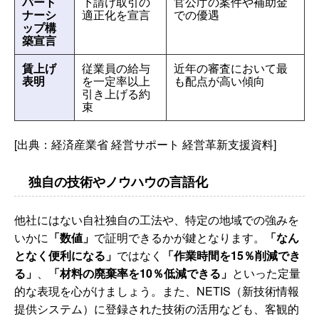
パート
下請け取引の
官公庁の案件や補助金
ナーシ
適正化を宣言
での優遇
ップ構
築宣言
賃上げ
従業員の給与
近年の審査において最
表明
を一定率以上
も配点が高い傾向
引き上げる約
束
[出典：経済産業省 経営サポート 経営革新支援資料]
独自の技術やノウハウの言語化
他社にはない自社独自の工法や、特定の地域での強みを
いかに
「数値」
で証明できるかが鍵となります。
「なん
となく便利になる」
ではなく
「作業時間を15％削減でき
る」
、
「材料の廃棄率を10％低減できる」
といった定量
的な表現を心がけましょう。また、NETIS（新技術情報
提供システム）に登録された技術の活用なども、客観的