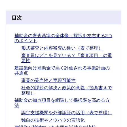
目次
補助金の審査基準の全体像：採択を左右する2つ
のポイント
形式審査と内容審査の違い（表で整理）
審査員はどこを見ている？「審査項目」の重
要性
建設業向け補助金で高く評価される事業計画の
共通点
事業の妥当性と実現可能性
社会的課題の解決と政策的意義（箇条書きで
整理）
補助金の加点項目を網羅して採択率を高める方
法
認定支援機関や外部認証の活用（表で整理）
独自の技術やノウハウの言語化