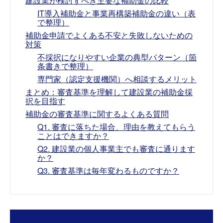
建設業が検討すべき主要な補助金の比較
IT導入補助金と事業再構築補助金の違い（表
で整理）
補助金申請でよくある不安と失敗しないための
対策
不採択になりやすい企業の典型パターン（箇
条書きで整理）
専門家（認定支援機関）へ相談するメリット
まとめ：審査基準を理解して建設業の補助金採
択を目指す
補助金の審査基準に関するよくある質問
Q1. 審査に落ちた場合、理由を教えてもらう
ことはできますか？
Q2. 建設業の個人事業主でも審査に通ります
か？
Q3. 審査基準は毎年変わるものですか？