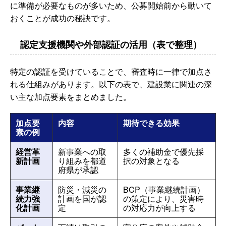
に準備が必要なものが多いため、公募開始前から動いて
おくことが成功の秘訣です。
認定支援機関や外部認証の活用（表で整理）
特定の認証を受けていることで、審査時に一律で加点さ
れる仕組みがあります。以下の表で、建設業に関連の深
い主な加点要素をまとめました。
加点要
内容
期待できる効果
素の例
経営革
新事業への取
多くの補助金で優先採
新計画
り組みを都道
択の対象となる
府県が承認
事業継
防災・減災の
BCP（事業継続計画）
続力強
計画を国が認
の策定により、災害時
化計画
定
の対応力が向上する