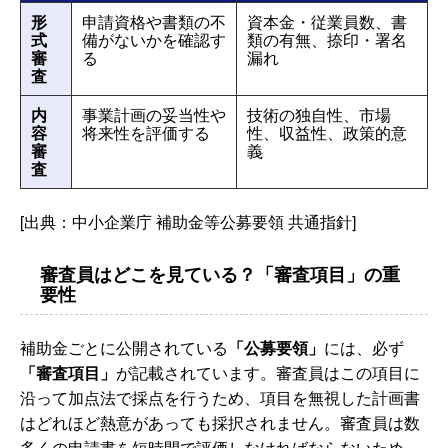
形
申請資格や書類の不
資本金・従業員数、書
式
備がないかを確認す
類の有無、捺印・署名
審
る
漏れ
査
内
事業計画の妥当性や
技術の独自性、市場
容
将来性を評価する
性、収益性、政策的意
審
義
査
[出典：中小企業庁 補助金等公募要領 共通指針]
審査員はどこを見ている？「審査項目」の重
要性
補助金ごとに公開されている
「公募要領」
には、必ず
「審査項目」
が記載されています。審査員はこの項目に
沿って加点法で採点を行うため、項目を無視した計画書
はどれほど熱意があっても採択されません。審査員は数
多くの申請書を短時間で評価しなければならないため、