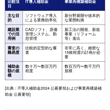
比較項
IT導入補助金
事業再構築補助金
目
主な目
ソフトウェア導入
新分野展開や抜本的
的
による業務効率化
な業態転換
建設業
CADソフト、原価
新工法の開発、新規
での活
管理システム、勤
事業（リフォーム
用例
怠管理
等）進出
審査の
比較的定型的な審
非常に高く、緻密な
難易度
査
15枚程度の計画が必
要
補助金
数十万〜数百万円
数百万円〜数千万円
額の規
程度
規模
模
[出典：IT導入補助金2024 公募要領および事業再構築補
助金 公募要領]