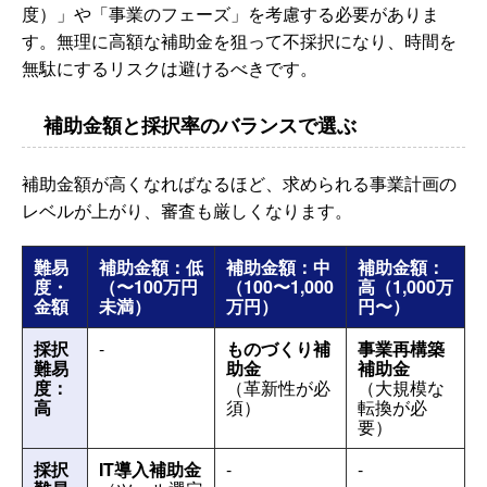
度）」や「事業のフェーズ」を考慮する必要がありま
す。無理に高額な補助金を狙って不採択になり、時間を
無駄にするリスクは避けるべきです。
補助金額と採択率のバランスで選ぶ
補助金額が高くなればなるほど、求められる事業計画の
レベルが上がり、審査も厳しくなります。
難易
補助金額：低
補助金額：中
補助金額：
度・
（〜100万円
（100〜1,000
高
（1,000万
金額
未満）
万円）
円〜）
採択
-
ものづくり補
事業再構築
難易
助金
補助金
度：
（革新性が必
（大規模な
高
須）
転換が必
要）
採択
IT導入補助金
-
-