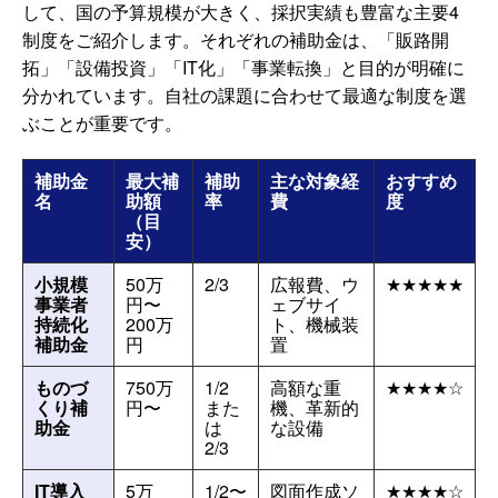
して、国の予算規模が大きく、採択実績も豊富な主要4
制度をご紹介します。それぞれの補助金は、「販路開
拓」「設備投資」「IT化」「事業転換」と目的が明確に
分かれています。自社の課題に合わせて最適な制度を選
ぶことが重要です。
補助金
最大補
補助
主な対象経
おすすめ
名
助額
率
費
度
（目
安）
小規模
50万
2/3
広報費、ウ
★★★★★
事業者
円〜
ェブサイ
持続化
200万
ト、機械装
補助金
円
置
ものづ
750万
1/2
高額な重
★★★★☆
くり補
円〜
また
機、革新的
助金
は
な設備
2/3
IT導入
5万
1/2〜
図面作成ソ
★★★★☆