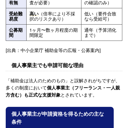
有無
査が必要）
の確認のみ）
受給難
高い
（倍率により不採
低い（要件合致
易度
択のリスクあり）
なら受給可）
公募期
1ヶ月〜数ヶ月程度の期
通年（予算消化
間
間限定
まで）
[出典：中小企業庁 補助金等の広報・公募案内]
個人事業主でも申請可能な理由
「補助金は法人のためのもの」と誤解されがちですが、
多くの制度において
個人事業主（フリーランス・一人親
方含む）も正式な支援対象
とされています。
個人事業主が申請資格を得るための主な
条件