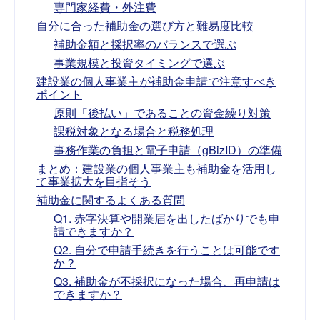
専門家経費・外注費
自分に合った補助金の選び方と難易度比較
補助金額と採択率のバランスで選ぶ
事業規模と投資タイミングで選ぶ
建設業の個人事業主が補助金申請で注意すべき
ポイント
原則「後払い」であることの資金繰り対策
課税対象となる場合と税務処理
事務作業の負担と電子申請（gBizID）の準備
まとめ：建設業の個人事業主も補助金を活用し
て事業拡大を目指そう
補助金に関するよくある質問
Q1. 赤字決算や開業届を出したばかりでも申
請できますか？
Q2. 自分で申請手続きを行うことは可能です
か？
Q3. 補助金が不採択になった場合、再申請は
できますか？