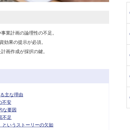
や事業計画の論理性の不足。
投資効果の提示が必須。
た計画作成が採択の鍵。
なる主な理由
の不安
的な要因
認不足
か」というストーリーの欠如