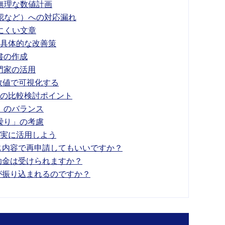
い無理な数値計画
承認など）への対応漏れ
にくい文章
の具体的な改善策
書の作成
門家の活用
数値で可視化する
際の比較検討ポイント
」のバランス
繰り」の考慮
確実に活用しよう
同じ内容で再申請してもいいですか？
補助金は受けられますか？
金が振り込まれるのですか？