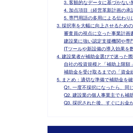
3. 客観的なデータに基づかな
4. 加点項目（経営革新計画の
5. 専門用語の多用による伝わり
3. 採択率を大幅に向上させるため
審査員の視点に立った事業計画
建設業に強い認定支援機関や専
ITツールや新設備の導入効果を
4. 建設業者が補助金選びで迷った
自社の投資規模と「補助上限額
補助金を受け取るまでの「資金
5. まとめ：適切な準備で補助金を
Q1. 一度不採択になったら、
Q2. 建設業の個人事業主でも
Q3. 採択された後、すぐにお