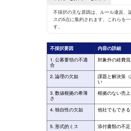
不採択の主な原因は、ルール違反、
スの5点に集約されます。これらを
す。
不採択要因
内容の詳細
1. 公募要領の不適
対象外の経費混
合
2. 論理の欠如
課題と解決策（
い
3. 数値根拠の希薄
根拠のない売上
さ
4. 独自性の欠如
他社でもできる
5. 形式的ミス
添付書類の不足