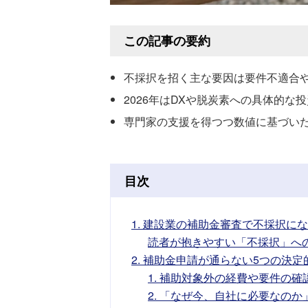
この記事の要約
不採択を招く主な要因は要件不適合
2026年はDXや脱炭素への具体的な
専門家の支援を得つつ数値に基づい
目次
1. 建設業の補助金審査で不採択に
読者が抱きやすい「不採択」へ
2. 補助金申請が通らない5つの決定
1. 補助対象外の経費や要件の確
2. 「なぜ今、自社に必要なの