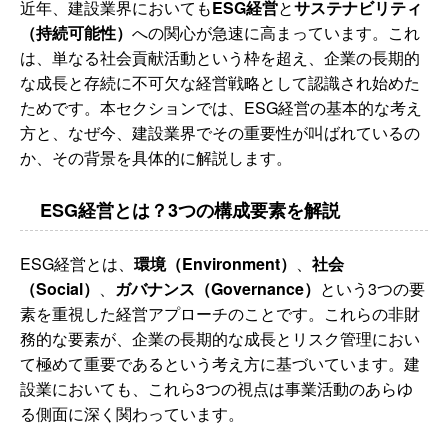
近年、建設業界においても
ESG経営
と
サステナビリティ
（持続可能性）
への関心が急速に高まっています。これ
は、単なる社会貢献活動という枠を超え、企業の長期的
な成長と存続に不可欠な経営戦略として認識され始めた
ためです。本セクションでは、ESG経営の基本的な考え
方と、なぜ今、建設業界でその重要性が叫ばれているの
か、その背景を具体的に解説します。
ESG経営とは？3つの構成要素を解説
ESG経営とは、
環境（Environment）
、
社会
（Social）
、
ガバナンス（Governance）
という3つの要
素を重視した経営アプローチのことです。これらの非財
務的な要素が、企業の長期的な成長とリスク管理におい
て極めて重要であるという考え方に基づいています。建
設業においても、これら3つの視点は事業活動のあらゆ
る側面に深く関わっています。