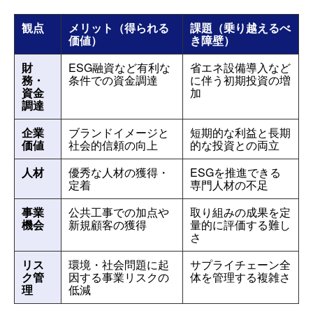
観点
メリット（得られる
課題（乗り越えるべ
価値）
き障壁）
財
ESG融資など有利な
省エネ設備導入など
務・
条件での資金調達
に伴う初期投資の増
資金
加
調達
企業
ブランドイメージと
短期的な利益と長期
価値
社会的信頼の向上
的な投資との両立
人材
優秀な人材の獲得・
ESGを推進できる
定着
専門人材の不足
事業
公共工事での加点や
取り組みの成果を定
機会
新規顧客の獲得
量的に評価する難し
さ
リス
環境・社会問題に起
サプライチェーン全
ク管
因する事業リスクの
体を管理する複雑さ
理
低減