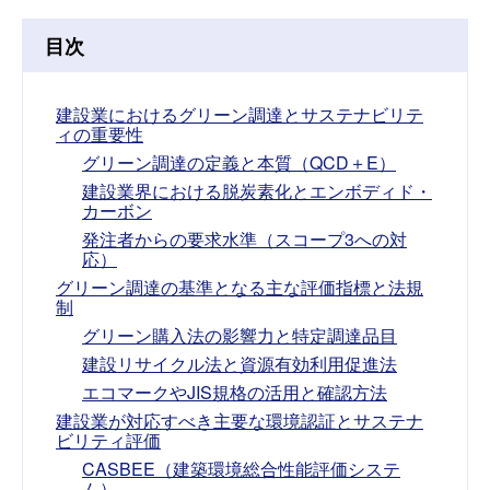
目次
建設業におけるグリーン調達とサステナビリテ
ィの重要性
グリーン調達の定義と本質（QCD＋E）
建設業界における脱炭素化とエンボディド・
カーボン
発注者からの要求水準（スコープ3への対
応）
グリーン調達の基準となる主な評価指標と法規
制
グリーン購入法の影響力と特定調達品目
建設リサイクル法と資源有効利用促進法
エコマークやJIS規格の活用と確認方法
建設業が対応すべき主要な環境認証とサステナ
ビリティ評価
CASBEE（建築環境総合性能評価システ
ム）