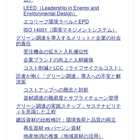
LEED（Leadership in Energy and
Environmental Design）
エコリーフ環境ラベルとEPD
ISO 14001（環境マネジメントシステム）
グリーン調達を導入するメリットと企業の社会
的責任
受注機会の拡大と入札優位性
企業ブランドの向上と人材確保
コスト削減とLCC（ライフサイクルコスト）
読者が抱く「グリーン調達」導入への不安と解
決策
コストアップへの懸念と対処
資材調達の難易度とサプライチェーン管理
グリーン調達の実践ステップ：サステナビリテ
ィを意識した工程
建設資材の比較検討：環境負荷と品質の両立
再生資材 vs バージン資材
地産地消の推進（地域資材の活用）