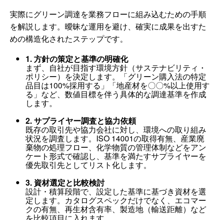
実際にグリーン調達を業務フローに組み込むための手順
を解説します。曖昧な運用を避け、確実に成果を出すた
めの構造化されたステップです。
1. 方針の策定と基準の明確化
まず、自社が目指す環境方針（サステナビリティ・
ポリシー）を決定します。「グリーン購入法の特定
品目は100%採用する」「地産材を〇〇%以上使用す
る」など、数値目標を伴う具体的な調達基準を作成
します。
2. サプライヤー調査と協力依頼
既存の取引先や協力会社に対し、環境への取り組み
状況を調査します。ISO 14001の取得有無、産業廃
棄物の処理フロー、化学物質の管理体制などをアン
ケート形式で確認し、基準を満たすサプライヤーを
優先取引先としてリスト化します。
3. 資材選定と比較検討
設計・積算段階で、設定した基準に基づき資材を選
定します。カタログスペックだけでなく、エコマー
クの有無、再生材含有率、製造地（輸送距離）など
を比較項目に入れます。