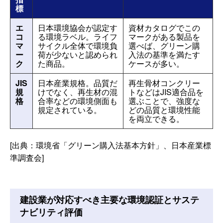
標
エ
日本環境協会が認定す
資材カタログでこの
コ
る環境ラベル。ライフ
マークがある製品を
マ
サイクル全体で環境負
選べば、グリーン購
ー
荷が少ないと認められ
入法の基準を満たす
ク
た商品。
ケースが多い。
JIS
日本産業規格。品質だ
再生骨材コンクリー
規
けでなく、再生材の混
トなどはJIS適合品を
格
合率などの環境側面も
選ぶことで、強度な
規定されている。
どの品質と環境性能
を両立できる。
[出典：環境省「グリーン購入法基本方針」、日本産業標
準調査会]
建設業が対応すべき主要な環境認証とサステ
ナビリティ評価