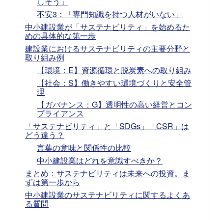
しそう」
不安3：「専門知識を持つ人材がいない」
中小建設業が「サステナビリティ」を始めるた
めの具体的な第一歩
建設業におけるサステナビリティの主要分野と
取り組み例
【環境：E】資源循環と脱炭素への取り組み
【社会：S】働きやすい環境づくりと安全管
理
【ガバナンス：G】透明性の高い経営とコン
プライアンス
「サステナビリティ」と「SDGs」「CSR」は
どう違う？
言葉の意味と関係性の比較
中小建設業はどれを意識すべきか？
まとめ：サステナビリティは未来への投資。ま
ずは第一歩から
中小建設業のサステナビリティに関するよくあ
る質問