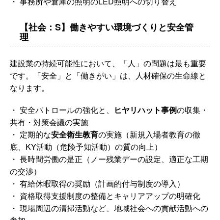
・ 事務所や倉庫の照明のLED照明への切り替え
【社会：S】働きやすい環境づくりと安全管
理
建設業の持続可能性において、「人」の問題は最も重要
です。「安全」と「働きがい」は、人材確保の生命線と
なります。
・ 安全パトロールの強化と、
ヒヤリハット事例
の収集・
共有・対策会議の実施
・ 定期的な
安全衛生教育
の実施（新規入場者教育の徹
底、KY活動（危険予知活動）の質の向上）
・ 長時間労働の是正（ノー残業デーの設定、適正な工期
の交渉）
・ 有給休暇取得の奨励（計画的付与制度の導入）
・ 資格取得支援制度の整備とキャリアアップの明確化
・ 現場周辺の清掃活動など、地域社会への貢献活動への