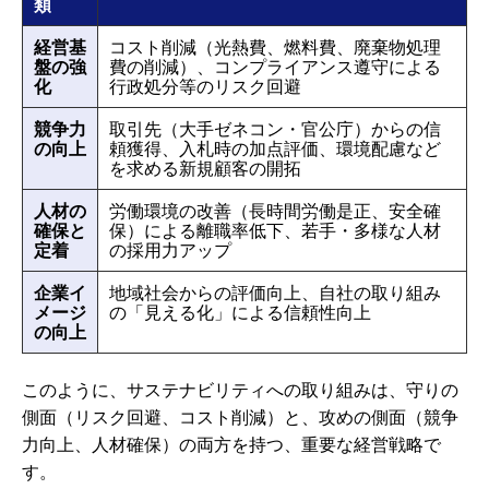
類
経営基
コスト削減（光熱費、燃料費、廃棄物処理
盤の強
費の削減）、コンプライアンス遵守による
化
行政処分等のリスク回避
競争力
取引先（大手ゼネコン・官公庁）からの信
の向上
頼獲得、入札時の加点評価、環境配慮など
を求める新規顧客の開拓
人材の
労働環境の改善（長時間労働是正、安全確
確保と
保）による離職率低下、若手・多様な人材
定着
の採用力アップ
企業イ
地域社会からの評価向上、自社の取り組み
メージ
の「見える化」による信頼性向上
の向上
このように、サステナビリティへの取り組みは、守りの
側面（リスク回避、コスト削減）と、攻めの側面（競争
力向上、人材確保）の両方を持つ、重要な経営戦略で
す。