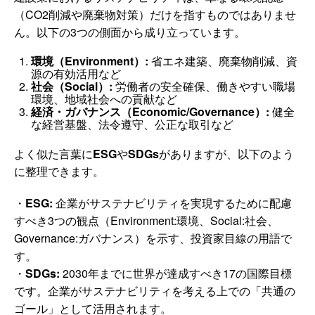
（CO2削減や廃棄物対策）だけを指すものではありませ
ん。以下の3つの側面から成り立っています。
環境（Environment）:
省エネ建築、廃棄物削減、資
源の有効活用など
社会（Social）:
労働者の安全確保、働きやすい職場
環境、地域社会への貢献など
経済・ガバナンス（Economic/Governance）:
健全
な経営基盤、法令遵守、公正な取引など
よく似た言葉に
ESG
や
SDGs
がありますが、以下のよう
に整理できます。
・
ESG:
企業がサステナビリティを実現するために配慮
すべき3つの観点（Environment:環境、Social:社会、
Governance:ガバナンス）を示す、投資家目線の用語で
す。
・
SDGs:
2030年までに世界が達成すべき17の国際目標
です。企業がサステナビリティを考える上での「共通の
ゴール」として活用されます。