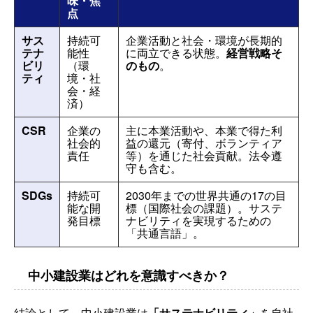
味・焦
点
サス
持続可
企業活動と社会・環境が長期的
テナ
能性
に両立できる状態。
経営戦略そ
ビリ
（環
のもの
。
ティ
境・社
会・経
済）
CSR
企業の
主に本業活動や、本業で得た利
社会的
益の還元（寄付、ボランティア
責任
等）を通じた社会貢献。法令遵
守も含む。
SDGs
持続可
2030年までの世界共通の17の目
能な開
標（国際社会の課題）。サステ
発目標
ナビリティを実現するための
「共通言語」。
中小建設業はどれを意識すべきか？
結論として、中小建設業は
「サステナビリティ」
を自社