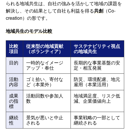
られる地域共生は、自社の強みを活かして地域の課題を
解決し、その結果として自社も利益を得る
共創
（Co-
creation）の形です。
地域共生のモデル比較
比較
従来型の地域貢献
サステナビリティ視点
項目
（ボランティア）
の地域共生
目的
一時的なイメージ
長期的な事業基盤の安
アップ・奉仕
定・相互発展
活動
ゴミ拾い、寄付な
防災、環境配慮、地元
内容
ど（本業外）
雇用（本業活用）
成果
活動回数や参加人
地域満足度、リスク低
の指
数
減、企業価値向上
標
継続
景気が悪いと中止
事業戦略の一部として
性
される
継続される