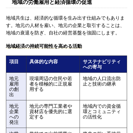
地域の労働雇用と経済循環の促進
地域共生は、経済的な循環を生み出す仕組みでもありま
す。地元の人材を雇い、地元の企業と取引することは、
地域の衰退を防ぎ、自社の経営基盤を強固にします。
地域経済の持続可能性を高める活動
項目
具体的な内容
サステナビリティ
への寄与
地元
現場周辺の住民や若
地域の人口流出防
雇用
者を積極的に正規雇
止と技術の継承
の創
用する
出
地元
地元の専門工業者や
地域内での資金循
企業
資材店を優先的に選
環とコミュニティ
への
定する
の活性化
発注