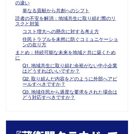
の違い
単なる貢献から共創へのシフト
読者の不安を解消：地域共生に取り組む際のリ
スクと対策
コスト増大への懸念に対する考え方
住民トラブルを未然に防ぐコミュニケーショ
ンの在り方
まとめ：持続可能な未来を地域と共に築くため
に
Q1. 地域共生に取り組む余裕がない中小企業
はどうすればいいですか？
Q2. 取り組んだ内容をどのように外部へアピ
ールすべきですか？
Q3. 地域住民から過度な要求をされた場合は
どう対応すべきですか？