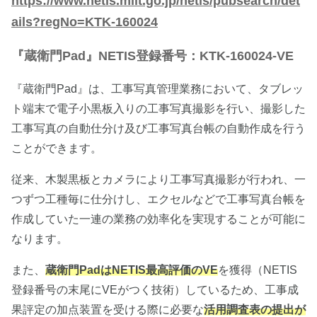
https://www.netis.mlit.go.jp/netis/pubsearch/det
ails?regNo=KTK-160024
『蔵衛門Pad』NETIS登録番号：KTK-160024-VE
『蔵衛門Pad』は、工事写真管理業務において、タブレッ
ト端末で電子小黒板入りの工事写真撮影を行い、撮影した
工事写真の自動仕分け及び工事写真台帳の自動作成を行う
ことができます。
従来、木製黒板とカメラにより工事写真撮影が行われ、一
つずつ工種毎に仕分けし、エクセルなどで工事写真台帳を
作成していた一連の業務の効率化を実現することが可能に
なります。
また、
蔵衛門PadはNETIS最高評価のVE
を獲得（NETIS
登録番号の末尾にVEがつく技術）しているため、工事成
果評定の加点装置を受ける際に必要な
活用調査表の提出が