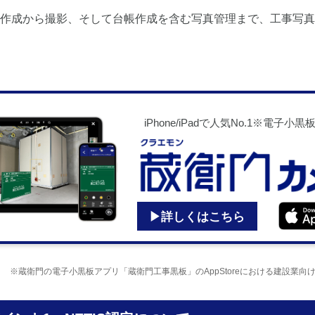
作成から撮影、そして台帳作成を含む写真管理まで、工事写真
iPhone/iPadで人気No.1※電子小
▶詳しくはこちら
※蔵衛門の電子小黒板アプリ「蔵衛門工事黒板」のAppStoreにおける建設業向