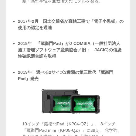
塵・高堅牢性を兼ね備えたモデルを発表。
2017年2月 国土交通省が直轄工事で「電子小黒板」の
使用の認定を通達
2018年 『蔵衛門Pad』がJ-COMSIA（一般社団法人
施工管理ソフトウェア産業協会／旧： JACIC)の信憑
性確認適合証を取得
2019年 選べる2サイズ3種類の第三世代『蔵衛門
Pad』発売
10インチ『蔵衛門Pad（KP04-QZ）』、
8インチ
『蔵衛門Pad mini（KP05-QZ）』に加え、
化学強