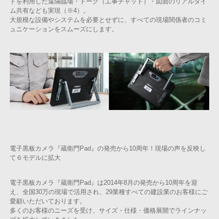
ドを利用した遠隔臨場・トーク（工事チャット）・図面のリアルタイ
ム共有なども実現（※4）。
大規模な設備やシステムを必要とせずに、すべての現場関係者のコミ
ュニケーションをスムーズにします。
電子黒板カメラ『蔵衛門Pad』の発売から10周年！現場の声を反映し
て６モデルに拡大
電子黒板カメラ『蔵衛門Pad』は2014年8月の発売から10周年を迎
え、全国30万の現場で活用され、29業種すべての建設業のお客様にご
愛顧いただいております。
多くのお客様のニーズを受け、サイズ・仕様・価格展開でラインナッ