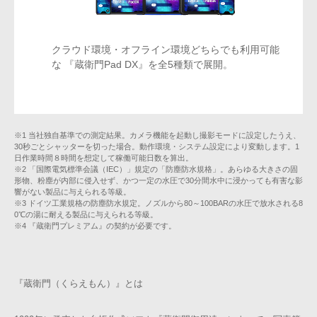
クラウド環境・オフライン環境どちらでも利用可能
な
『蔵衛門Pad DX』を全5種類で展開。
※1 当社独自基準での測定結果。カメラ機能を起動し撮影モードに設定したうえ、
30秒ごとシャッターを切った場合。動作環境・システム設定により変動します。1
日作業時間８時間を想定して稼働可能日数を算出。
※2 「国際電気標準会議（IEC）」規定の「防塵防水規格」。あらゆる大きさの固
形物、粉塵が内部に侵入せず、かつ一定の水圧で30分間水中に浸かっても有害な影
響がない製品に与えられる等級。
※3 ドイツ工業規格の防塵防水規定。ノズルから80～100BARの水圧で放水される8
0℃の湯に耐える製品に与えられる等級。
※4 『蔵衛門プレミアム』の契約が必要です。
『蔵衛門（くらえもん）』とは