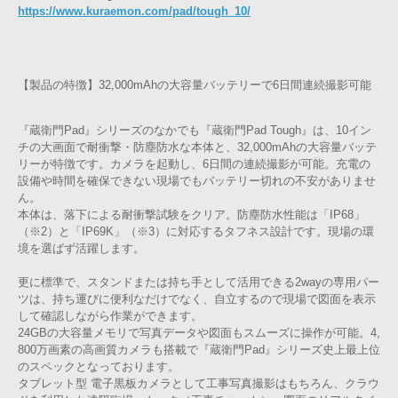
https://www.kuraemon.com/pad/tough_10/
【製品の特徴】32,000mAhの大容量バッテリーで6日間連続撮影可能
『蔵衛門Pad』シリーズのなかでも『蔵衛門Pad Tough』は、10イン
チの大画面で耐衝撃・防塵防水な本体と、32,000mAhの大容量バッテ
リーが特徴です。カメラを起動し、6日間の連続撮影が可能。充電の
設備や時間を確保できない現場でもバッテリー切れの不安がありませ
ん。
本体は、落下による耐衝撃試験をクリア。防塵防水性能は「IP68」
（※2）と「IP69K」（※3）に対応するタフネス設計です。現場の環
境を選ばず活躍します。
更に標準で、スタンドまたは持ち手として活用できる2wayの専用パー
ツは、持ち運びに便利なだけでなく、自立するので現場で図面を表示
して確認しながら作業ができます。
24GBの大容量メモリで写真データや図面もスムーズに操作が可能。4,
800万画素の高画質カメラも搭載で『蔵衛門Pad』シリーズ史上最上位
のスペックとなっております。
タブレット型 電子黒板カメラとして工事写真撮影はもちろん、クラウ