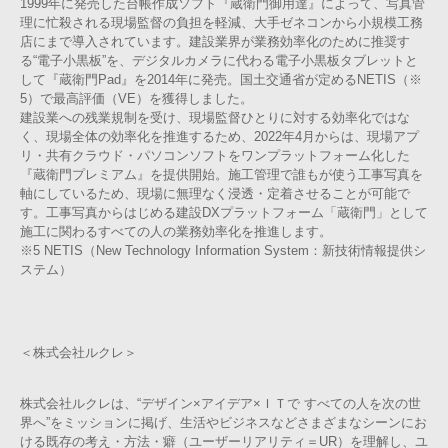
1999年に発売した台帳作成ソフト『蔵衛門御用達』によって、写真管
理に忙殺される現場監督の負担を軽減、大手ゼネコンから小規模工務
店にまで導入されています。建設業界が業務効率化のために推奨す
る“電子小黒板”を、デジタルカメラに代わる電子小黒板タブレットと
して『蔵衛門Pad』を2014年に発売。国土交通省が定めるNETIS（※
5）で最高評価（VE）を獲得しました。
建設業への残業規制を受け、現場監督ひとりに対する効率化ではな
く、現場全体の効率化を推進するため、2022年4月からは、現場アプ
リ・共有クラウド・パソコンソフトをワンプラットフォーム化した
『蔵衛門プレミアム』を提供開始。施工管理で誰もが使う工事写真を
軸にしているため、現場に無理なく浸透・定着させることが可能で
す。工事写真からはじめる建設DXプラットフォーム「蔵衛門」として
施工に関わるすべての人の業務効率化を推進します。
※5 NETIS（New Technology Information System：新技術情報提供シ
ステム）
＜株式会社ルクレ＞
株式会社ルクレは、“デザイン×アイデア×ＩＴで すべての人を次の世
界へ”をミッションに掲げ、生活やビジネスなどさまざまなシーンにお
ける既存の考え・方法・癖（ユーザーリアリティ＝UR）を理解し、ユ