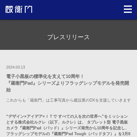
プレスリリース
2024.03.13
電子小黒板の標準化を支えて10周年！
『蔵衛門Pad』シリーズよりフラッグシップモデルを発売開
始
これからも「蔵衛門」は工事写真から建設業のDXを支援していきます
“デザイン×アイデア×ＩＴで すべての人を次の世界へ”をミッション
とする株式会社ルクレ（以下、ルクレ）は、 タブレット型 電子黒板
カメラ『蔵衛門Pad（パッド）』シリーズ発売から10周年を記念し、
フラッグシップモデルの『蔵衛門Pad Tough（パッドタフ）』を3月8