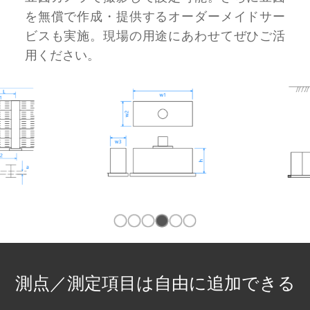
を無償で作成・提供するオーダーメイドサー
ビスも実施。現場の用途にあわせてぜひご活
用ください。
Item
5
of
6
測点／測定項目は
自由に追加できる