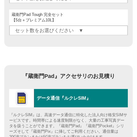
蔵衛門Pad Tough 完全セット
【5台＋プレミアム10L】
『蔵衛門Pad』アクセサリの
お見積り
データ通信『ルクレSIM』
『ルクレSIM』は、高速データ通信に特化した法人向け格安SIMサ
ービスです。時間帯による速度制限がなく、大量の工事写真デー
タを扱うことができます。『蔵衛門Pad』『蔵衛門Pocket』シリ
ーズそして『蔵衛門Pix』に挿してご利用ください。通信量は
20GBプランまたは5GBプランをお選びいただけます。