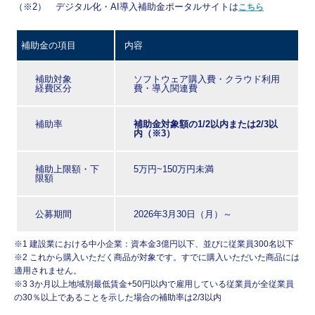
（※2） デジタル化・AI導入補助金ポータルサイトは
こちら
補助金の項目
内容
補助対象
ソフトウェア購入費・クラウド利用
経費区分
費・導入関連費
補助率
補助金対象額の1/2以内または2/3以
内（※3）
補助上限額・下
5万円~150万円未満
限額
公募期間
2026年3月30日（月）～
※1 建設業における中小企業：資本金3億円以下、並びに従業員300名以下
※2 これから購入いただく商品が対象です。すでに購入いただいた商品には
適用されません。
※3 3か⽉以上地域別最低賃⾦+50円以内で雇⽤している従業員が全従業員
の30％以上であることを示した場合の補助率は2/3以内