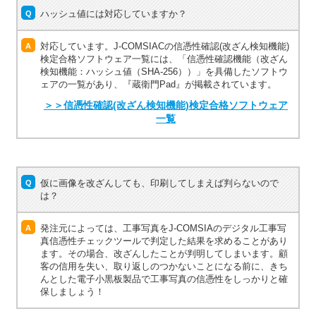
ハッシュ値には対応していますか？
Q
対応しています。J-COMSIACの信憑性確認(改ざん検知機能)
A
検定合格ソフトウェア一覧には、「信憑性確認機能（改ざん
検知機能：ハッシュ値（SHA-256））」を具備したソフトウ
ェアの一覧があり、『蔵衛門Pad』が掲載されています。
＞＞信憑性確認(改ざん検知機能)検定合格ソフトウェア
一覧
仮に画像を改ざんしても、印刷してしまえば判らないので
Q
は？
発注元によっては、工事写真をJ-COMSIAのデジタル工事写
A
真信憑性チェックツールで判定した結果を求めることがあり
ます。その場合、改ざんしたことが判明してしまいます。顧
客の信用を失い、取り返しのつかないことになる前に、きち
んとした電子小黒板製品で工事写真の信憑性をしっかりと確
保しましょう！