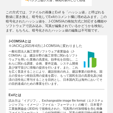
この方式では、ファイルの画像とExif を「ハッシュ値」と呼ばれる
数値に置き換え、暗号化してExifのコメント欄に埋め込みます。この
暗号化されたハッシュ値を、J-COMSIAの検知方式に対応する機能や
ソフトウェアで読み込み、写真が編集されているかどうかを検知し
ます。もちろん、暗号化されたハッシュ値の編集は不可能です。
J-COMSIAとは
※JACICは2021年4月にJ-COMSIAに変わりました
一般社団法人施工管理ソフトウェア産業協会（J-
COMSIA）は、建設分野の施工管理に関わるソフト
ウェアを用いた業務の高度化、効率化を目指し、こ
れらに関わる調査、企画、要件定義、システム開発
及び保守並びに情報の提供を行います。また、これ
を広く普及することにより、建設技術の向上、建設事業の効率化、国
土の安全かつ有効活用の促進を図り、もって国民生活の高度化及び経
済の活性化に寄与することを目的とし、日本国内又は海外においてそ
の目的達成のための事業を行います。
Exifとは
読み方は「イグジフ」。Exchangeable image file format（エクスチェ
ンジャブル・イメージ・ファイル・フォーマット）の略で、日本電子
工業振興協会 (JEIDA) で規格化された、写真用の付加情報を含む画像
ファイルフォーマット。この付加情報には、写真の撮影日時や撮影機