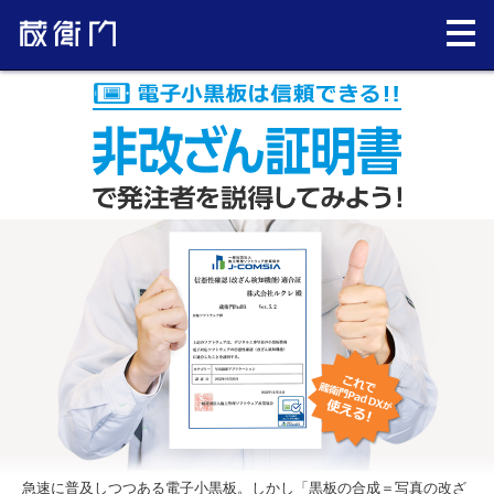
急速に普及しつつある電子小黒板。しかし「黒板の合成＝写真の改ざ