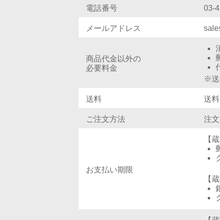
電話番号
03-
メールアドレス
sal
商品代金以外の
必要料金
※送
送料
送料
ご注文方法
注文
【蔵
お支払い期限
【蔵