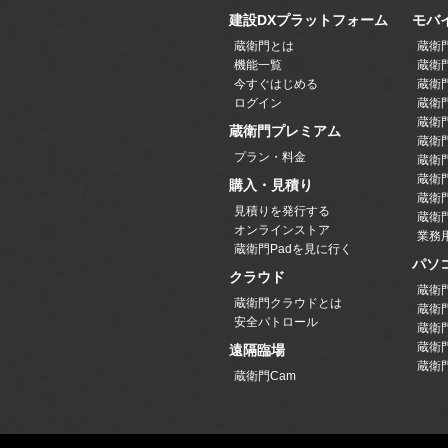
建設DXプラットフォーム
モバ
蔵衛門とは
蔵衛
機能一覧
蔵衛門
今すぐはじめる
蔵衛門
ログイン
蔵衛門P
蔵衛門
蔵衛門プレミアム
蔵衛門P
プラン・料金
蔵衛門P
蔵衛門
購入・見積り
蔵衛
見積りを発行する
蔵衛門
オンラインストア
業務
蔵衛門Padを見に行く
パソ
クラウド
蔵衛
蔵衛門クラウドとは
蔵衛
安全パトロール
蔵衛
蔵衛
遠隔臨場
蔵衛
蔵衛門Cam