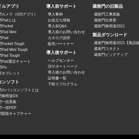
イルアプリ
導入前サポート
蔵衛門の旧製品
門カメラ（iOSアプリ）
導入事例
蔵衛門工事黒板
Padとは
お役立ち情報
蔵衛門出来形
Pocket
導入前Q&A
蔵衛門御用達2021
ad Mini
導入前のお問い合わせ
製品ダウンロード
Pad
カタログ請求
蔵衛門御用達2021【製品
ocket Tough
販売パートナー
蔵衛門コネクト
ad Mini Tough
導入後サポート
蔵衛門ピックアップ
Pad Tough
ヘルプセンター
門Pad選定チャート
旧サポートページ
Pix
導入後のお問い合わせ
用タブレット
証明書一覧
コンソフト
下取りプログラム
門のパソコンソフトとは
門御用達DX
門一括黒板
門一括PDF
門図面キャプチャー