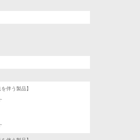
発送を伴う製品】
す
す