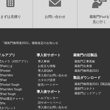
まずは見積り
お問い合わせ
蔵衛門Padを
見に行く
】『蔵衛門御用達2021』価格改定のお知らせ
イルアプリ
導入前サポート
蔵衛門の旧製品
門カメラ（iOSアプリ）
導入事例
蔵衛門工事黒板
Padとは
お役立ち情報
蔵衛門出来形
Pocket
導入前Q&A
蔵衛門御用達2021
ad Mini
導入前のお問い合わせ
製品ダウンロード
Pad
カタログ請求
蔵衛門御用達2021【製品
ocket Tough
販売パートナー
蔵衛門コネクト
ad Mini Tough
導入後サポート
蔵衛門ピックアップ
Pad Tough
ヘルプセンター
門Pad選定チャート
旧サポートページ
Pix
導入後のお問い合わせ
用タブレット