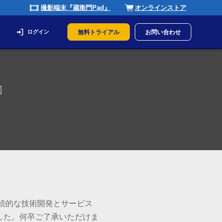
撮影端末『蔵衛門Pad』
オンラインストア
ログイン
無料トライアル
お問い合わせ
』
継続的な技術開発とサービス
した。何卒ご了承いただけま