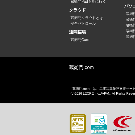
蔵衛門Padを見に行く
パソ
クラウド
蔵衛
蔵衛門クラウドとは
蔵衛
安全パトロール
蔵衛
蔵衛
遠隔臨場
蔵衛
蔵衛門Cam
蔵衛門.com
「蔵衛門.com」は、工事写真業務支援サ
(c)2026 LECRE Inc.JAPAN. All Rights Rese