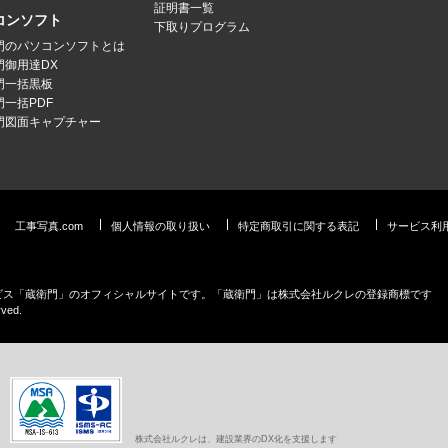
証明書一覧
コンソフト
下取りプログラム
門のパソコンソフトとは
門御用達DX
門一括黒板
門一括PDF
門図面キャプチャー
工事写真.com
個人情報の取り扱い
特定商取引に関する表記
サービス利
ービス「蔵衛門」のオフィシャルサイトです。「蔵衛門」は株式会社ルクレの登録商標です
rved.
株式会社ルクレは、建設業界のDX化を支援します