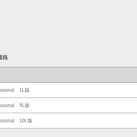
価格
sional 1L版
sional 5L版
sional 10L版