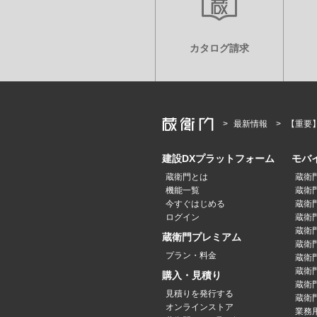
カタログ請求
最新情報
【重要
建設DXプラットフォーム
モバ
蔵衛門とは
蔵衛
機能一覧
蔵衛門
今すぐはじめる
蔵衛門
ログイン
蔵衛門P
蔵衛門
蔵衛門プレミアム
蔵衛門P
プラン・料金
蔵衛門P
蔵衛門
購入・見積り
蔵衛
見積りを発行する
蔵衛門
オンラインストア
業務