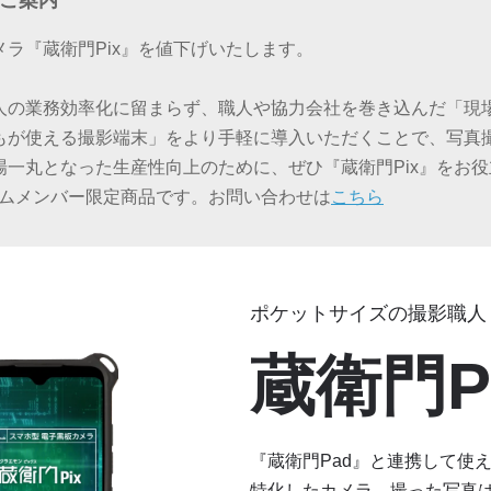
のご案内
ラ『蔵衛門Pix』を値下げいたします。
人の業務効率化に留まらず、職人や協力会社を巻き込んだ「現
もが使える撮影端末」をより手軽に導入いただくことで、写真
場一丸となった生産性向上のために、ぜひ『蔵衛門Pix』をお
アムメンバー限定商品です。お問い合わせは
こちら
ポケットサイズの撮影職人
蔵衛門P
『蔵衛門Pad』と連携して使
特化したカメラ。撮った写真