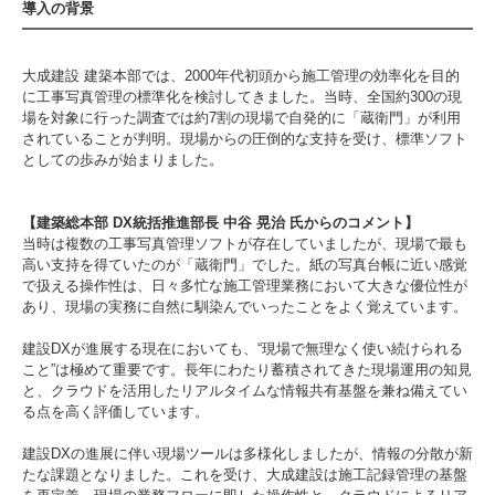
導入の背景
大成建設 建築本部では、2000年代初頭から施工管理の効率化を目的
に工事写真管理の標準化を検討してきました。当時、全国約300の現
場を対象に行った調査では約7割の現場で自発的に「蔵衛門」が利用
されていることが判明。現場からの圧倒的な支持を受け、標準ソフト
としての歩みが始まりました。
【建築総本部 DX統括推進部長 中谷 晃治 氏からのコメント】
当時は複数の工事写真管理ソフトが存在していましたが、現場で最も
高い支持を得ていたのが「蔵衛門」でした。紙の写真台帳に近い感覚
で扱える操作性は、日々多忙な施工管理業務において大きな優位性が
あり、現場の実務に自然に馴染んでいったことをよく覚えています。
建設DXが進展する現在においても、“現場で無理なく使い続けられる
こと”は極めて重要です。長年にわたり蓄積されてきた現場運用の知見
と、クラウドを活用したリアルタイムな情報共有基盤を兼ね備えてい
る点を高く評価しています。
建設DXの進展に伴い現場ツールは多様化しましたが、情報の分散が新
たな課題となりました。これを受け、大成建設は施工記録管理の基盤