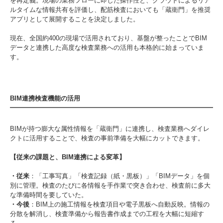
を再定義。現場の業務フローに即した操作性と、クラウドによるリア
ルタイムな情報共有を評価し、配筋検査においても「蔵衛門」を推奨
アプリとして展開することを決定しました。
現在、全国約400の現場で活用されており、基盤が整ったことでBIM
データと連携した高度な検査業務への活用も本格的に始まっていま
す。
BIM連携検査機能の活用
BIMが持つ膨大な属性情報を「蔵衛門」に連携し、検査業務へダイレ
クトに活用することで、検査の事前準備を大幅にカットできます。
【従来の課題と、BIM連携による変革】
・従来
：「工事写真」「検査記録（紙・黒板）」「BIMデータ」を個
別に管理。検査のたびに各情報を手作業で突き合わせ、検査前に多大
な準備時間を要していた。
・今後
：BIM上の施工情報を検査項目や電子黒板へ自動反映。情報の
分散を解消し、検査準備から報告書作成までの工程を大幅に短縮す