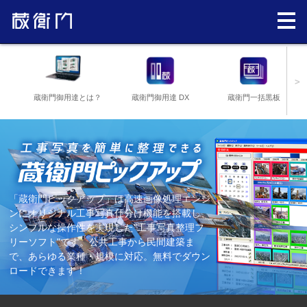
>
蔵衛門御用達とは？
蔵衛門御用達 DX
蔵衛門一括黒板
「蔵衛門ピックアップ」は高速画像処理エンジ
ンにオリジナル工事写真仕分け機能を搭載し、
シンプルな操作性を実現した"工事写真整理フ
リーソフト"です。公共工事から民間建築ま
で、あらゆる業種・規模に対応。無料でダウン
ロードできます！