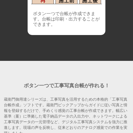
ボタン一つで台帳が作成できま
す。台帳は印刷・出力することが
できます。
ボタン一つで工事写真台帳が作れる！
蔵衛門御用達シリーズは、工事写真を活用するための本格的「工事写真
台帳作成」ソフトです。蔵衛門ピックアップからガイドに従い写真と情
報を登録するだけで、手めくり感覚の工事台帳が作成できます。幅広い
基準（案）に準拠した電子納品データの入出力や、ネットワークによる
工事写真データの一元管理など、デジタル工事写真システムを強力に推
進します。現場の声を反映し、従来どおりのアナログ感覚での作業を実