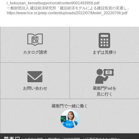
i_fudousan_kensetsugyo/const/content/001493958.pdf
一般財団法人 建設経済研究所「建設経済モデルによる建設投資の見通し」
https://www.rice.or.jp/wp-content/uploads/2022/07/Model_20220706.pdf
カタログ請求
まずは見積り
お問い合わせ
蔵衛門Padを
見に行く