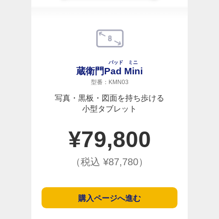
パッド ミニ
蔵衛門
Pad Mini
型番：KMN03
写真・黒板・図面を持ち歩ける
小型タブレット
¥
79,800
（税込 ¥
87,780
）
購入ページへ進む