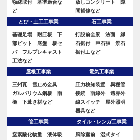
額縁取付
基準適合な
放しコンクリート
隙
ど
間補修など
とび・土工工事業
石工事業
基礎足場
耐圧板
下
打設前全景
法面
縁
部ピット
底盤
板セ
石据付
巨石張
景石
パ
フルプレキャスト
据付工など
工法など
屋根工事業
電気工事業
三州瓦
雪止め金具
圧力検知装置
異種管
ガルバリウム鋼板
雨
接続
雨線外
遠赤外
樋
下葺き材など
線スイッチ
屋外照明
器具など
管工事業
タイル・レンガ工事業
窒素酸化物量
液体吸
風除室前
湿式タイ