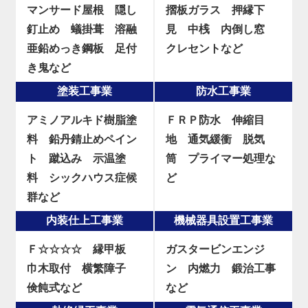
マンサード屋根
隠し
摺板ガラス
押縁下
釘止め
蟻掛葺
溶融
見
中桟
内倒し窓
亜鉛めっき鋼板
足付
クレセントなど
き鬼など
塗装工事業
防水工事業
アミノアルキド樹脂塗
ＦＲＰ防水
伸縮目
料
鉛丹錆止めペイン
地
通気緩衝
脱気
ト
蹴込み
示温塗
筒
プライマー処理な
料
シックハウス症候
ど
群など
内装仕上工事業
機械器具設置工事業
Ｆ☆☆☆☆
縁甲板
ガスタービンエンジ
巾木取付
横繁障子
ン
内燃力
鍛治工事
倹飩式など
など