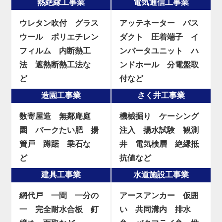
熱絶縁工事業
電気通信工事業
ウレタン吹付
グラス
アッテネーター
バス
ウール
ポリエチレン
ダクト
圧着端子
イ
フィルム
内断熱工
ンバータユニット
ハ
法
遮熱断熱工法な
ンドホール
分電盤取
ど
付など
造園工事業
さく井工事業
数寄屋造
無鄰庵庭
機械掘り
ケーシング
園
バークたい肥
揚
注入
揚水試験
観測
簀戸
蹲踞
乗石な
井
電気検層
絶縁抵
ど
抗値など
建具工事業
水道施設工事業
網代戸
一間
一分の
アースアンカー
仮囲
一
完全耐水合板
釘
い
共同溝内
排水