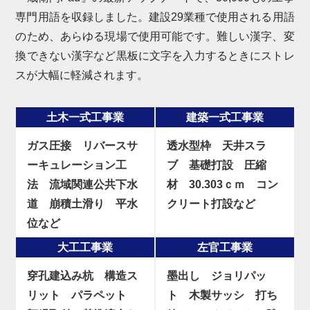
専門用語を収録しました。建設29業種で使用される用語
のため、あらゆる現場で使用可能です。難しい漢字、変
換できない漢字など黒板に文字を入力するときにストレ
スが大幅に軽減されます。
土木一式工事業
建築一式工事業
ガス圧接
リバースサ
透水型枠
天井スラ
ーキュレーション工
ブ
基礎打設
圧縮
法
流域関連公共下水
材
30.303ｃｍ
コン
道
崩積土滑り
平水
クリート打設など
位など
大工工事業
左官工事業
穿孔建込み杭
構造ス
墨出し
ジョリパッ
リット
パラペット
ト
木製サッシ
打ち