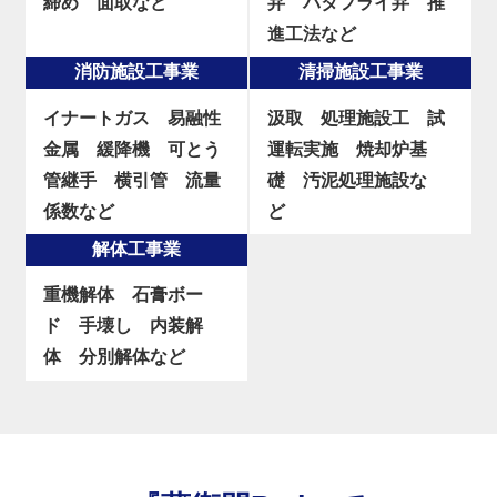
締め
面取など
弁
バタフライ弁
推
進工法など
消防施設工事業
清掃施設工事業
イナートガス
易融性
汲取
処理施設工
試
金属
緩降機
可とう
運転実施
焼却炉基
管継手
横引管
流量
礎
汚泥処理施設な
係数など
ど
解体工事業
重機解体
石膏ボー
ド
手壊し
内装解
体
分別解体など