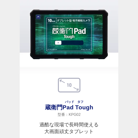
パッド タフ
蔵衛門
Pad Tough
型番：KPG02
過酷な現場で長時間使える
大画面頑丈タブレット