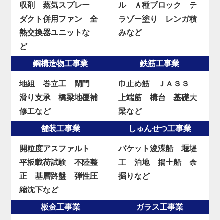
収剤
蒸気スプレー
ル
Ａ種ブロック
テ
ダクト併用ファン
全
ラゾー塗り
レンガ積
熱交換器ユニットな
みなど
ど
鋼構造物工事業
鉄筋工事業
地組
巻立工
閘門
巾止め筋
ＪＡＳＳ
滑り支承
橋梁地覆補
上端筋
構台
基礎大
修工など
梁など
舗装工事業
しゅんせつ工事業
開粒度アスファルト
バケット浚渫船
堰堤
平板載荷試験
不陸整
工
泊地
揚土船
余
正
基層路盤
弾性圧
掘りなど
縮沈下など
板金工事業
ガラス工事業