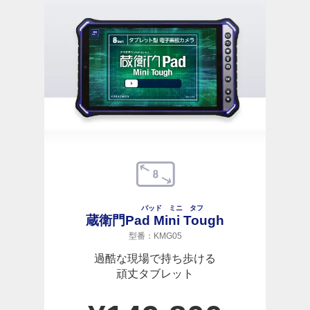
パッド ミニ タフ
蔵衛門
Pad Mini Tough
型番：KMG05
過酷な現場で持ち歩ける
頑丈タブレット