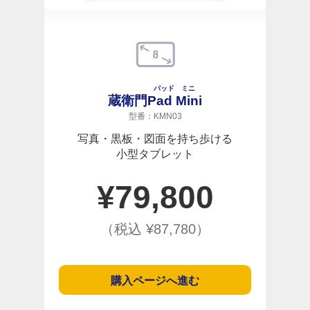
パッド ミニ
蔵衛門
Pad Mini
型番：KMN03
写真・黒板・図面を持ち歩ける
小型タブレット
¥
79,800
（税込 ¥
87,780
）
購入ページへ進む