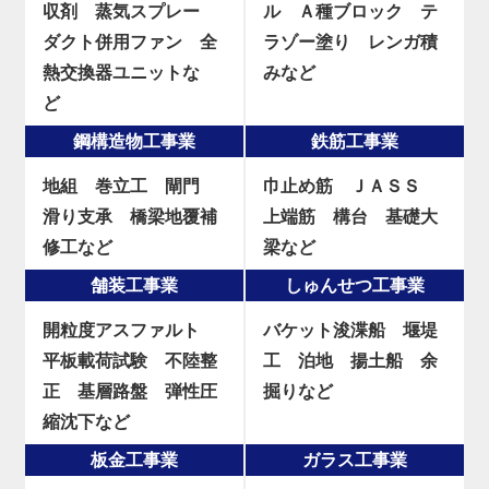
収剤
蒸気スプレー
ル
Ａ種ブロック
テ
ダクト併用ファン
全
ラゾー塗り
レンガ積
熱交換器ユニットな
みなど
ど
鋼構造物工事業
鉄筋工事業
地組
巻立工
閘門
巾止め筋
ＪＡＳＳ
滑り支承
橋梁地覆補
上端筋
構台
基礎大
修工など
梁など
舗装工事業
しゅんせつ工事業
開粒度アスファルト
バケット浚渫船
堰堤
平板載荷試験
不陸整
工
泊地
揚土船
余
正
基層路盤
弾性圧
掘りなど
縮沈下など
板金工事業
ガラス工事業