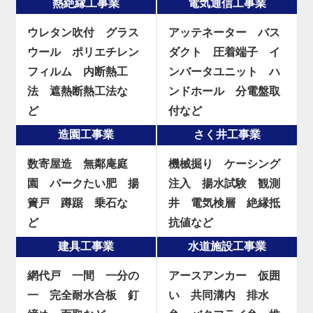
熱絶縁工事業
電気通信工事業
ウレタン吹付
グラス
アッテネーター
バス
ウール
ポリエチレン
ダクト
圧着端子
イ
フィルム
内断熱工
ンバータユニット
ハ
法
遮熱断熱工法な
ンドホール
分電盤取
ど
付など
造園工事業
さく井工事業
数寄屋造
無鄰庵庭
機械掘り
ケーシング
園
バークたい肥
揚
注入
揚水試験
観測
簀戸
蹲踞
乗石な
井
電気検層
絶縁抵
ど
抗値など
建具工事業
水道施設工事業
網代戸
一間
一分の
アースアンカー
仮囲
一
完全耐水合板
釘
い
共同溝内
排水