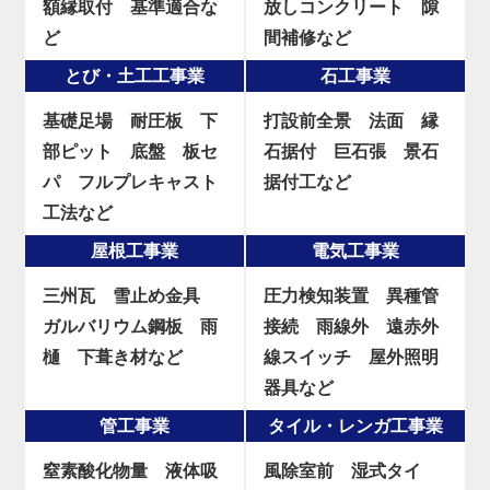
額縁取付
基準適合な
放しコンクリート
隙
ど
間補修など
とび・土工工事業
石工事業
基礎足場
耐圧板
下
打設前全景
法面
縁
部ピット
底盤
板セ
石据付
巨石張
景石
パ
フルプレキャスト
据付工など
工法など
屋根工事業
電気工事業
三州瓦
雪止め金具
圧力検知装置
異種管
ガルバリウム鋼板
雨
接続
雨線外
遠赤外
樋
下葺き材など
線スイッチ
屋外照明
器具など
管工事業
タイル・レンガ工事業
窒素酸化物量
液体吸
風除室前
湿式タイ