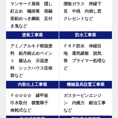
マンサード屋根
隠し
摺板ガラス
押縁下
釘止め
蟻掛葺
溶融
見
中桟
内倒し窓
亜鉛めっき鋼板
足付
クレセントなど
き鬼など
塗装工事業
防水工事業
アミノアルキド樹脂塗
ＦＲＰ防水
伸縮目
料
鉛丹錆止めペイン
地
通気緩衝
脱気
ト
蹴込み
示温塗
筒
プライマー処理な
料
シックハウス症候
ど
群など
内装仕上工事業
機械器具設置工事業
Ｆ☆☆☆☆
縁甲板
ガスタービンエンジ
巾木取付
横繁障子
ン
内燃力
鍛治工事
倹飩式など
など