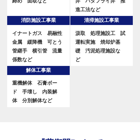
締め
面取など
弁
バタフライ弁
推
進工法など
消防施設工事業
清掃施設工事業
イナートガス
易融性
汲取
処理施設工
試
金属
緩降機
可とう
運転実施
焼却炉基
管継手
横引管
流量
礎
汚泥処理施設な
係数など
ど
解体工事業
重機解体
石膏ボー
ド
手壊し
内装解
体
分別解体など