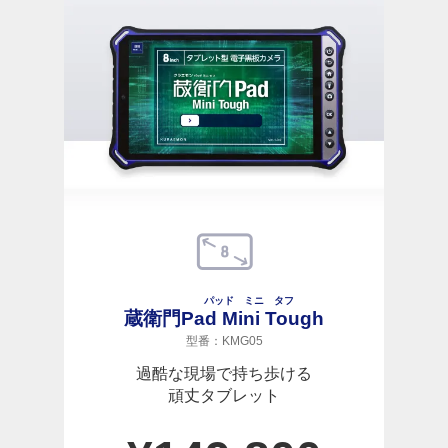
パッド ミニ タフ
蔵衛門
Pad Mini Tough
型番：KMG05
過酷な現場で持ち歩ける
頑丈タブレット