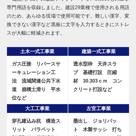
専門用語を収録しました。建設29業種で使用される用語
のため、あらゆる現場で使用可能です。難しい漢字、変
換できない漢字など黒板に文字を入力するときにストレ
スが大幅に軽減されます。
土木一式工事業
建築一式工事業
ガス圧接
リバースサ
透水型枠
天井スラ
ーキュレーション工
ブ
基礎打設
圧縮
法
流域関連公共下水
材
30.303ｃｍ
コン
道
崩積土滑り
平水
クリート打設など
位など
大工工事業
左官工事業
穿孔建込み杭
構造ス
墨出し
ジョリパッ
リット
パラペット
ト
木製サッシ
打ち