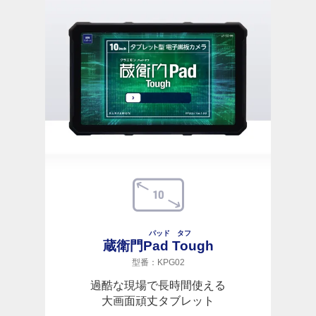
パッド タフ
蔵衛門
Pad Tough
型番：KPG02
過酷な現場で長時間使える
大画面頑丈タブレット