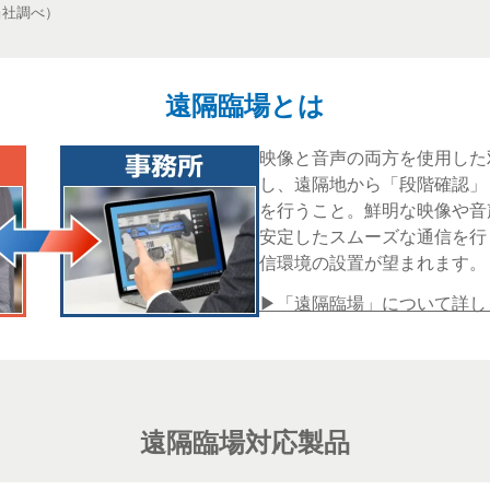
当社調べ）
遠隔臨場とは
映像と音声の両方を使用した
し、遠隔地から「段階確認」
を行うこと。鮮明な映像や音
安定したスムーズな通信を行う
信環境の設置が望まれます。
▶「遠隔臨場」について詳し
遠隔臨場対応製品