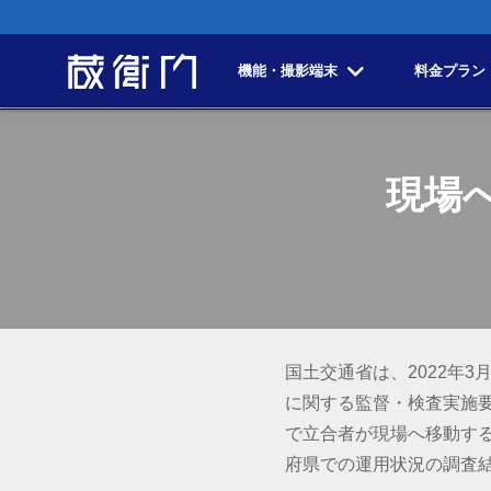
機能・撮影端末
料金プラン
現場
国土交通省は、2022年
に関する監督・検査実施要
で立合者が現場へ移動す
府県での運用状況の調査