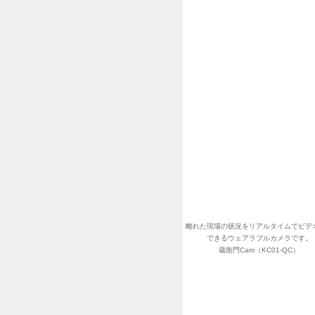
離れた現場の状況をリアルタイムでビデ
できるウェアラブルカメラです。
蔵衛門Cam（KC01-QC）