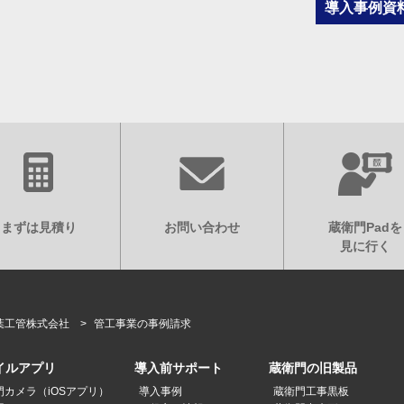
まずは見積り
お問い合わせ
蔵衛門Padを
見に行く
葉工管株式会社
管工事業の事例請求
イルアプリ
導入前サポート
蔵衛門の旧製品
門カメラ（iOSアプリ）
導入事例
蔵衛門工事黒板