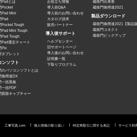
Padとは
お役立ち情報
蔵衛門出来形
Pocket
導入前Q&A
蔵衛門御用達2021
ad Mini
導入前のお問い合わせ
製品ダウンロード
Pad
カタログ請求
蔵衛門御用達2021【製品
ocket Tough
販売パートナー
蔵衛門コネクト
ad Mini Tough
導入後サポート
蔵衛門ピックアップ
Pad Tough
ヘルプセンター
門Pad選定チャート
旧サポートページ
Pix
導入後のお問い合わせ
用タブレット
証明書一覧
コンソフト
下取りプログラム
門のパソコンソフトとは
門御用達DX
門一括黒板
門一括PDF
門図面キャプチャー
工事写真.com
個人情報の取り扱い
特定商取引に関する表記
サービス利