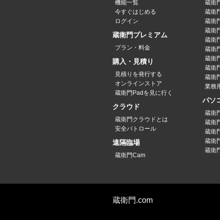
機能一覧
蔵衛門
今すぐはじめる
蔵衛門
ログイン
蔵衛門P
蔵衛門
蔵衛門プレミアム
蔵衛門P
プラン・料金
蔵衛門P
蔵衛門
購入・見積り
蔵衛
見積りを発行する
蔵衛門
オンラインストア
業務
蔵衛門Padを見に行く
パソ
クラウド
蔵衛
蔵衛門クラウドとは
蔵衛
安全パトロール
蔵衛
蔵衛
遠隔臨場
蔵衛
蔵衛門Cam
蔵衛門.com