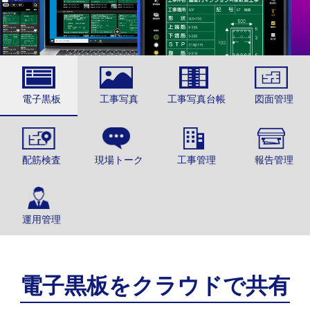
電子黒板
工事写真
工事写真台帳
図面管理
配筋検査
現場トーク
工事管理
報告管理
運用管理
電子黒板を
クラウドで共有