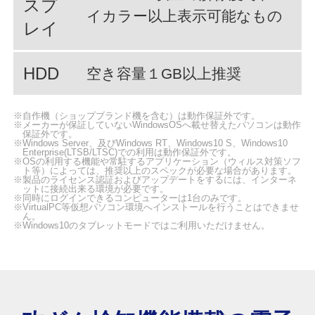
スプ
イカラー以上表示可能なもの
レイ
HDD
空き容量１GB以上推奨
※自作機（ショップブランド機を含む）は動作保証外です。
※メーカーが保証していないWindowsOSへ載せ替えたパソコンは動作
保証外です。
※Windows Server、及びWindows RT、Windows10 S、Windows10
Enterprise(LTSB/LTSC)での利用は動作保証外です。
※OSの利用する機能や常駐するアプリケーション（ウィルス対策ソフ
ト等）によっては、推奨以上のスペックが必要な場合があります。
※製品のライセンス認証およびアップデートをするには、インターネ
ットに接続出来る環境が必要です。
※同時にログインできるコンピューターは1台のみです。
※VirtualPC等仮想パソコン環境へインストールを行うことはできませ
ん。
※Windows10のタブレットモードではご利用いただけません。