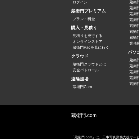
ログイン
蔵衛門P
蔵衛門
蔵衛門プレミアム
蔵衛門P
プラン・料金
蔵衛門P
蔵衛門
購入・見積り
蔵衛
見積りを発行する
蔵衛門
オンラインストア
業務
蔵衛門Padを見に行く
パソ
クラウド
蔵衛
蔵衛門クラウドとは
蔵衛
安全パトロール
蔵衛
蔵衛
遠隔臨場
蔵衛
蔵衛門Cam
蔵衛門.com
「蔵衛門.com」は、工事写真業務支援サ