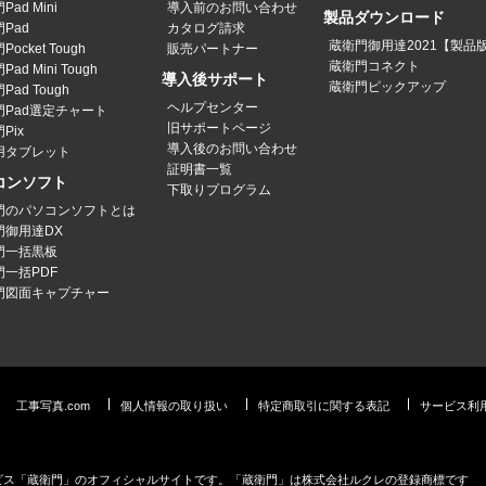
ad Mini
導入前のお問い合わせ
製品ダウンロード
Pad
カタログ請求
蔵衛門御用達2021【製品
ocket Tough
販売パートナー
蔵衛門コネクト
ad Mini Tough
導入後サポート
蔵衛門ピックアップ
Pad Tough
ヘルプセンター
門Pad選定チャート
旧サポートページ
Pix
導入後のお問い合わせ
用タブレット
証明書一覧
コンソフト
下取りプログラム
門のパソコンソフトとは
門御用達DX
門一括黒板
門一括PDF
門図面キャプチャー
工事写真.com
個人情報の取り扱い
特定商取引に関する表記
サービス利
ービス「蔵衛門」のオフィシャルサイトです。「蔵衛門」は株式会社ルクレの登録商標です