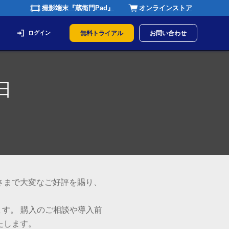
撮影端末『蔵衛門Pad』
オンラインストア
ログイン
無料トライアル
お問い合わせ
日
さまで大変なご好評を賜り、
ます。 購入のご相談や導入前
たします。