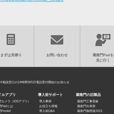
まずは見積り
お問い合わせ
蔵衛門Padを
見に行く
DX相談窓口の24時間365日電話受付開始のお知らせ
イルアプリ
導入前サポート
蔵衛門の旧製品
門カメラ（iOSアプリ）
導入事例
蔵衛門工事黒板
Padとは
お役立ち情報
蔵衛門出来形
Pocket
導入前Q&A
蔵衛門御用達2021