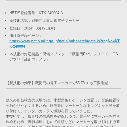
NETIS登録番号：KTK-240004-A
新技術名称：蔵衛門工事写真電子マーカー
登録日：2024年8月19日(月)
NETIS登録ページ：
https://www.netis.mlit.go.jp/netis/pubsearch/details?regNo=KT
K-240004
本技術の対応製品：現場タブレット「蔵衛門Pad」シリーズ、iOS
アプリ「蔵衛門カメラ」
【新技術の効果】蔵衛門の電子マーカーで85.73 ％も工数削減！
従来の配筋検査の現場では、木製黒板とゲージを設置し、配筋位置等
をわかりやすくするために鉄筋等にマーカーとなるマグネット等を取
り付けて、デジタルカメラで撮影を行っていました。
本技術では、撮影後の信憑性を確保しつつ、電子的にマーカーを描き
込めるため、撮影場所において鉄筋などにマーカーを取り付ける必要