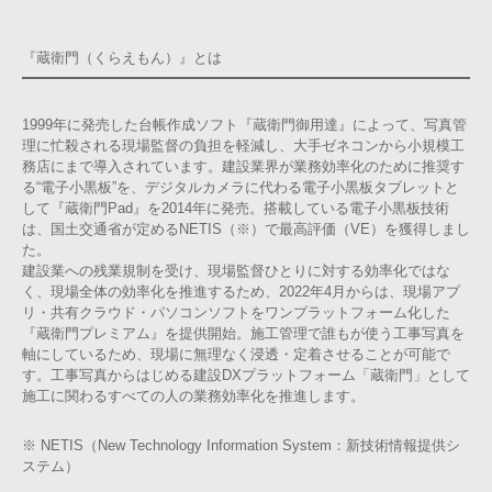
『蔵衛門（くらえもん）』とは
1999年に発売した台帳作成ソフト『蔵衛門御用達』によって、写真管
理に忙殺される現場監督の負担を軽減し、大手ゼネコンから小規模工
務店にまで導入されています。建設業界が業務効率化のために推奨す
る“電子小黒板”を、デジタルカメラに代わる電子小黒板タブレットと
して『蔵衛門Pad』を2014年に発売。搭載している電子小黒板技術
は、国土交通省が定めるNETIS（※）で最高評価（VE）を獲得しまし
た。
建設業への残業規制を受け、現場監督ひとりに対する効率化ではな
く、現場全体の効率化を推進するため、2022年4月からは、現場アプ
リ・共有クラウド・パソコンソフトをワンプラットフォーム化した
『蔵衛門プレミアム』を提供開始。施工管理で誰もが使う工事写真を
軸にしているため、現場に無理なく浸透・定着させることが可能で
す。工事写真からはじめる建設DXプラットフォーム「蔵衛門」として
施工に関わるすべての人の業務効率化を推進します。
※ NETIS（New Technology Information System：新技術情報提供シ
ステム）