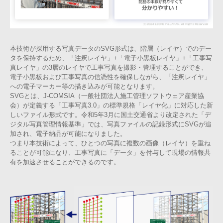
本技術が採用する写真データのSVG形式は、階層（レイヤ）でのデー
タを保持するため、「注釈レイヤ」+「電子小黒板レイヤ」+「工事写
真レイヤ」の3層のレイヤで工事写真を撮影・管理することができ、
電子小黒板および工事写真の信憑性を確保しながら、「注釈レイヤ」
への電子マーカー等の描き込みが可能となります。
SVGとは、J-COMSIA（一般社団法人施工管理ソフトウェア産業協
会）が定義する「工事写真3.0」の標準規格「レイヤ化」に対応した新
しいファイル形式です。令和5年3月に国土交通省より改定された「デ
ジタル写真管理情報基準」では、写真ファイルの記録形式にSVGが追
加され、電子納品が可能になりました。
つまり本技術によって、ひとつの写真に複数の画像（レイヤ）を重ね
ることが可能になり、工事写真に「データ」を付与して現場の情報共
有を加速させることができるのです。