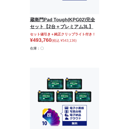
蔵衛門Pad Tough(KPG02)完全
セット【2台＋プレミアム3L】
セット値引き＋純正クリップライト付き！
¥
493,760
(税込
¥
543,136
)
在庫：〇