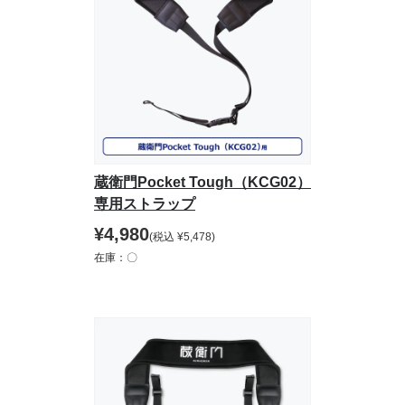
蔵衛門Pocket Tough（KCG02）
専用ストラップ
¥
4,980
(税込
¥
5,478
)
在庫：〇