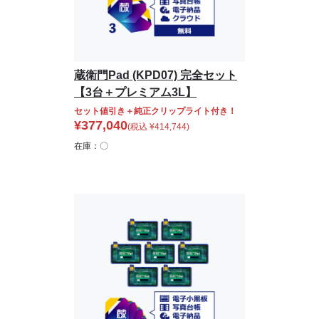
蔵衛門Pad (KPD07) 完全セット
【3台＋プレミアム3L】
セット値引き＋純正クリップライト付き！
¥
377,040
(税込
¥
414,744
)
在庫：〇