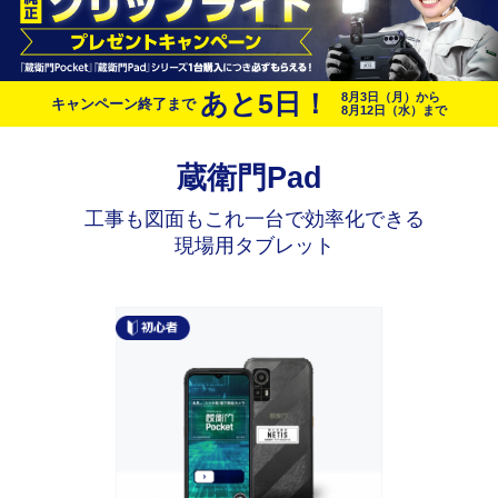
あと
5
日！
8月3日（月）から
キャンペーン終了まで
8月12日（水）まで
蔵衛門Pad
工事も図面もこれ一台で効率化できる
現場用タブレット