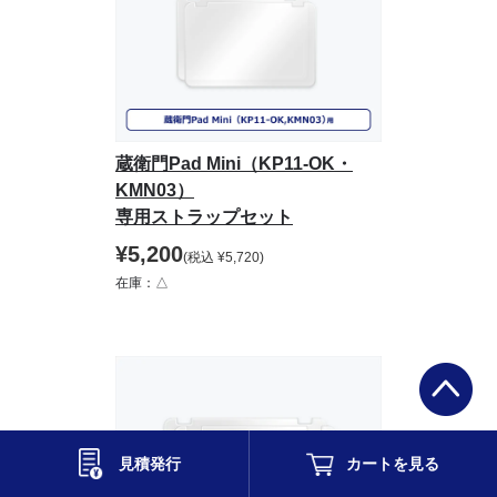
蔵衛門Pad Mini（KP11-OK・
KMN03）
専用ストラップセット
¥
5,200
(税込
¥
5,720
)
在庫：△
見積発行
カートを
見る