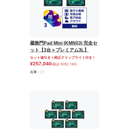
蔵衛門Pad Mini (KMN03) 完全セ
ット【3台＋プレミアム3L】
セット値引き＋純正クリップライト付き！
¥
257,040
(税込
¥
282,744
)
在庫：〇