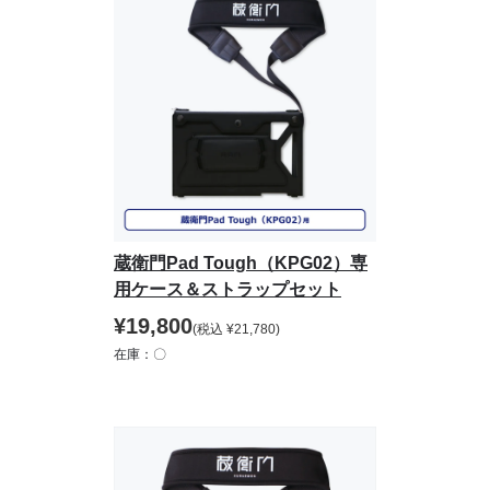
蔵衛門Pad Tough（KPG02）専
用ケース＆ストラップセット
¥
19,800
(税込
¥
21,780
)
在庫：〇