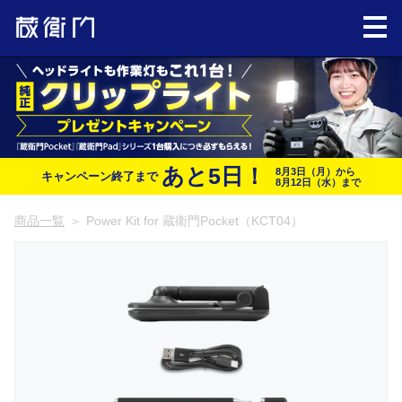
あと
5
日！
8月3日（月）から
キャンペーン終了まで
8月12日（水）まで
商品一覧
＞
Power Kit for 蔵衛門Pocket（KCT04）