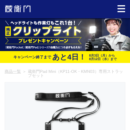
あと
4
日！
8月3日（月）から
キャンペーン終了まで
8月12日（水）まで
商品一覧
＞
蔵衛門Pad Mini（KP11-OK・KMN03）専用ストラッ
プセット