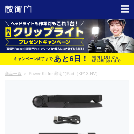
あと
6
日！
8月3日（月）から
キャンペーン終了まで
8月12日（水）まで
商品一覧
＞
Power Kit for 蔵衛門Pad（KP13-NV）