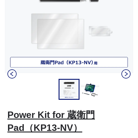
Item
1
of
2
Item
1
Power Kit for 蔵衛門
of
2
Pad（KP13-NV）