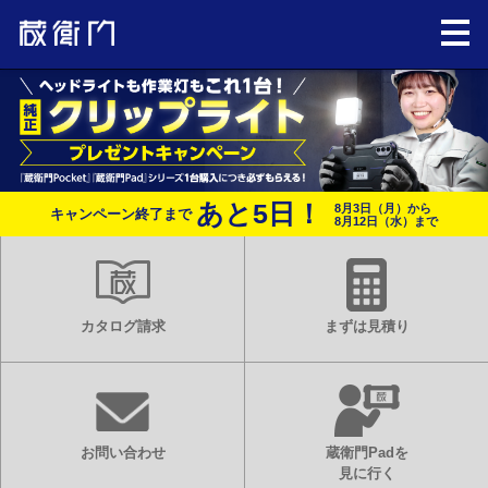
あと
5
日！
8月3日（月）から
キャンペーン終了まで
8月12日（水）まで
カタログ請求
まずは見積り
お問い合わせ
蔵衛門Padを
見に行く