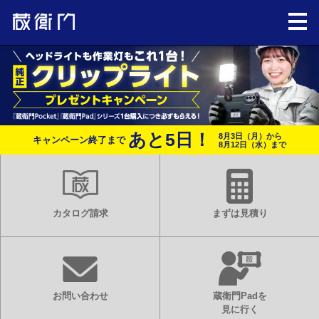
あと
5
日！
8月3日（月）から
キャンペーン終了まで
8月12日（水）まで
カタログ請求
まずは見積り
お問い合わせ
蔵衛門Padを
見に行く