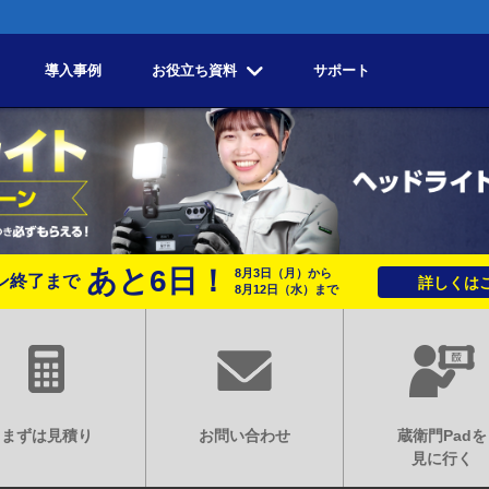
導入事例
お役立ち資料
サポート
あと
6
日！
8月3日
（月）
から
ン終了まで
詳しくはこ
8月12日
（水）
まで
まずは見積り
お問い合わせ
蔵衛門Padを
見に行く