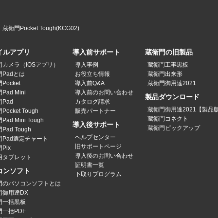
蔵衛門Pocket Tough(KCG02)
イルアプリ
導入前サポート
蔵衛門の旧製品
門カメラ（iOSアプリ）
導入事例
蔵衛門工事黒板
Padとは
お役立ち情報
蔵衛門出来形
Pocket
導入前Q&A
蔵衛門御用達2021
ad Mini
導入前のお問い合わせ
製品ダウンロード
Pad
カタログ請求
蔵衛門御用達2021【製品
ocket Tough
販売パートナー
蔵衛門コネクト
ad Mini Tough
導入後サポート
蔵衛門ピックアップ
Pad Tough
ヘルプセンター
門Pad選定チャート
旧サポートページ
Pix
導入後のお問い合わせ
用タブレット
証明書一覧
コンソフト
下取りプログラム
門のパソコンソフトとは
門御用達DX
門一括黒板
門一括PDF