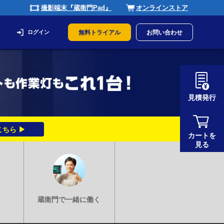
撮影端末『蔵衛門Pad』
オンラインストア
ログイン
無料トライアル
お問い合わせ
見積発行
ちら ▶
カートを
見る