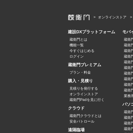
オンラインストア
建設DXプラットフォーム
モバ
蔵衛門とは
蔵衛
機能一覧
蔵衛門
今すぐはじめる
蔵衛門
ログイン
蔵衛門P
蔵衛門
蔵衛門プレミアム
蔵衛門P
プラン・料金
蔵衛門P
蔵衛門
購入・見積り
蔵衛
見積りを発行する
蔵衛門
オンラインストア
業務
蔵衛門Padを見に行く
パソ
クラウド
蔵衛
蔵衛門クラウドとは
蔵衛
安全パトロール
蔵衛
蔵衛
遠隔臨場