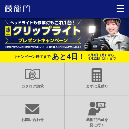
あと
4
日！
8月3日（月）から
キャンペーン終了まで
8月12日（水）まで
カタログ請求
まずは見積り
お問い合わせ
蔵衛門Padを
見に行く